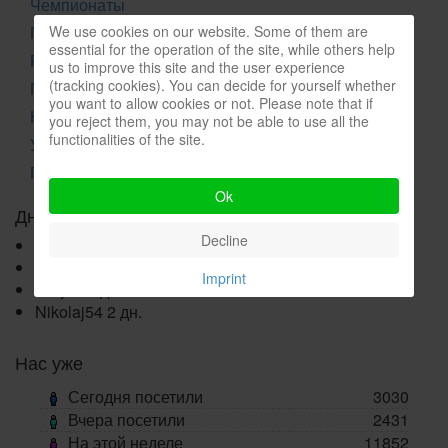
Чемпионаты
Полезная информация
We use cookies on our website. Some of them are
essential for the operation of the site, while others help
Регистрация на сайте не удалась
us to improve this site and the user experience
(tracking cookies). You can decide for yourself whether
Прогноз погоды
you want to allow cookies or not. Please note that if
Какая сейчас температура воды
you reject them, you may not be able to use all the
functionalities of the site.
Уровень воды в реках
Прогноз клева
Ok
Дни рождения
Decline
ejaufmann@list.ru
norgefishing
Imprint
Jurij62
1 день
Nikolaj54
2 дн.
Нас уже
Сегодня посетили
3030
Вчера посетили
2431
На этой неделе
11852