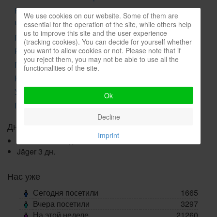
Клубные встречи
We use cookies on our website. Some of them are
Чемпионаты
essential for the operation of the site, while others help
us to improve this site and the user experience
Полезная информация
(tracking cookies). You can decide for yourself whether
you want to allow cookies or not. Please note that if
Регистрация на сайте не удалась
you reject them, you may not be able to use all the
Прогноз погоды
functionalities of the site.
Какая сейчас температура воды
Уровень воды в реках
Ok
Прогноз клева
Decline
Дни рождения
Imprint
antistatic333
3 дн.
Jäger
3 дн.
Нас уже
Сегодня посетили
1665
Вчера посетили
3297
На этой неделе
21260