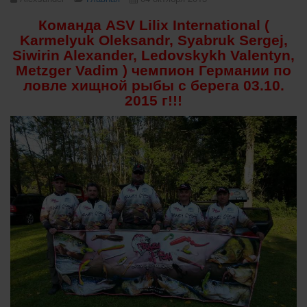
Команда ASV Lilix International (
Karmelyuk Oleksandr, Syabruk Sergej,
Siwirin Alexander, Ledovskykh Valentyn,
Metzger Vadim ) чемпион Германии по
ловле хищной рыбы с берега 03.10.
2015 г!!!