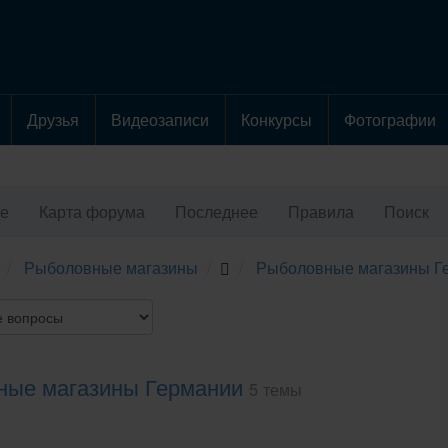
Друзья
Видеозаписи
Конкурсы
Фотографии
е
Карта форума
Последнее
Правила
Поиск
Рыболовные магазины
Рыболовные магазины Г
ные магазины Германии
5 темы