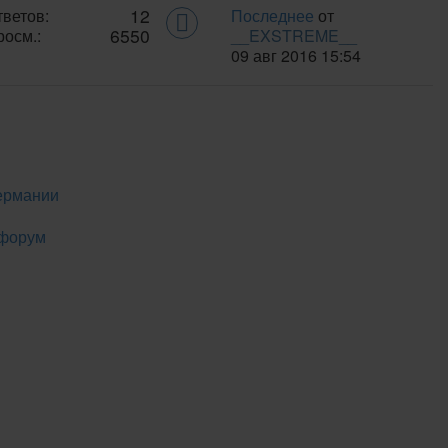
12
тветов:
Последнее
от
6550
росм.:
__EXSTREME__
09 авг 2016 15:54
ермании
 форум