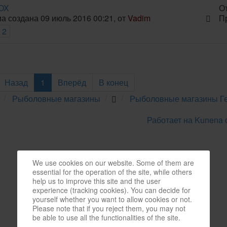
OX
О
а создана 09 июль 2016 00:21, от
Vadim
П
2
Назад
1
Вперёд
В конец
Рыболовные магазины
Рыболовные магазины Г
Работает на
Kunena
We use cookies on our website. Some of them are
essential for the operation of the site, while others
help us to improve this site and the user
experience (tracking cookies). You can decide for
yourself whether you want to allow cookies or not.
Please note that if you reject them, you may not
be able to use all the functionalities of the site.