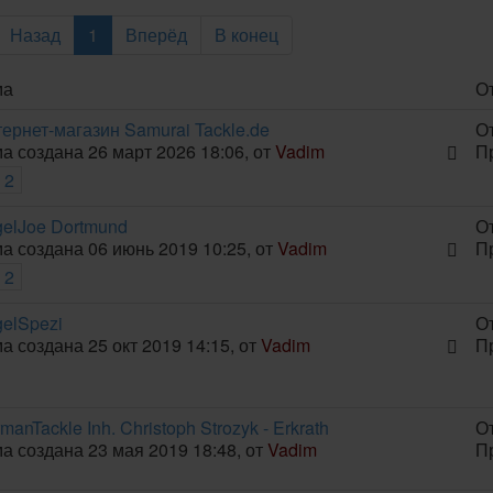
Назад
1
Вперёд
В конец
ма
От
ернет-магазин Samurai Tackle.de
О
а создана 26 март 2026 18:06, от
Vadim
П
2
elJoe Dortmund
О
а создана 06 июнь 2019 10:25, от
Vadim
П
2
elSpezi
О
а создана 25 окт 2019 14:15, от
Vadim
П
manTackle Inh. Christoph Strozyk - Erkrath
О
а создана 23 мая 2019 18:48, от
Vadim
П