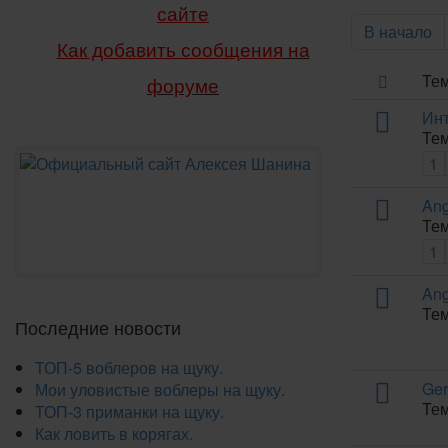
сайте
В начало
Как добавить сообщения
на
Те
форуме
Инт
Тем
1
Ang
Тем
1
Ang
Тем
Последние новости
ТОП-5 воблеров на щуку.
Ger
Мои уловистые воблеры на щуку.
Тем
ТОП-3 приманки на щуку.
Как ловить в корягах.