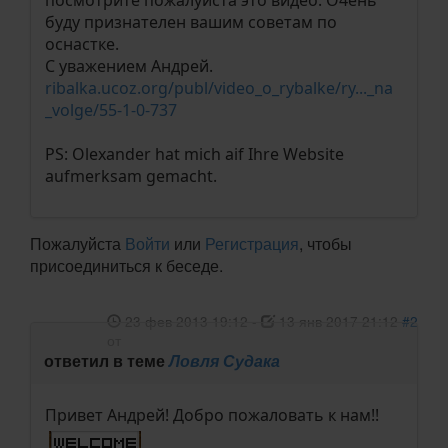
посмотрите пожалуйста это видео. О4ень
буду признателен вашим советам по
оснастке.
С уважением Андрей.
ribalka.ucoz.org/publ/video_o_rybalke/ry..._na
_volge/55-1-0-737
PS: Olexander hat mich aif Ihre Website
aufmerksam gemacht.
Пожалуйста
Войти
или
Регистрация
, чтобы
присоединиться к беседе.
23 фев 2013 19:12
-
13 янв 2017 21:12
#2
от
ответил в теме
Ловля Судака
Привет Андрей! Добро пожаловать к нам!!