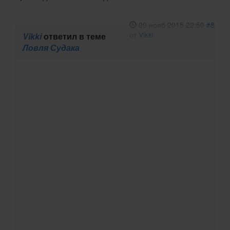
09 нояб 2015 22:50
#8
от
Vikki
Vikki
ответил в теме
Ловля Судака