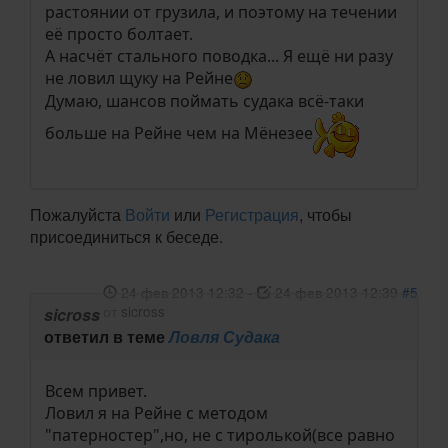
растоянии от грузила, и поэтому на течении
её просто болтает.
А насчёт стального поводка... Я ещё ни разу
не ловил щуку на Рейне
Думаю, шансов поймать судака всё-таки
больше на Рейне чем на Мёнезее
Пожалуйста
Войти
или
Регистрация
, чтобы
присоединиться к беседе.
24 фев 2013 12:32
-
24 фев 2013 12:39
#5
от
sicross
sicross
ответил в теме
Ловля Судака
Всем привет.
Ловил я на Рейне с методом
"патерностер",но, не с тиролькой(все равно