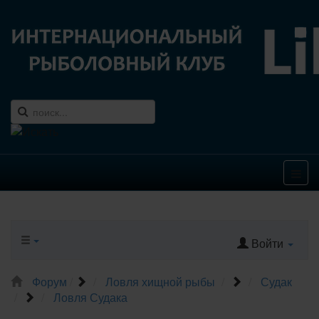
Войти
Форум
Ловля хищной рыбы
Судак
Ловля Судака