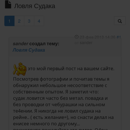
Ловля Судака
1
2
3
4
23 фев 2013 14:36
#1
от
sander
sander
создал тему:
Ловля Судака
это мой первый пост на вашем сайте.
Посмотрев фотографии и почитав темы я
обнаружил небольшое несоответствие с
собственным опытом. Я заметил что:
судак ловится часто без метал. повадка и
без проводки от чебурашки на сильном
те4ении. Я никогда не ловил судака на
рейне.. ( есть желание=), но снасти делал на
енисее немного по другому...