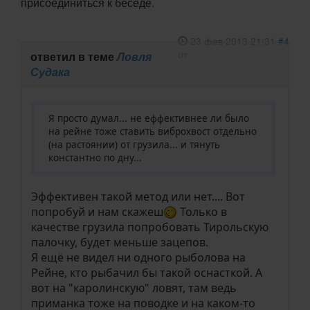
присоединиться к беседе.
23 фев 2013 21:31
#4
от
ответил в теме
Ловля
Судака
Я просто думал... не еффективнее ли было
на рейне тоже ставить виброхвост отдельно
(на растоянии) от грузила... и тянуть
константно по дну...
Эффективен такой метод или нет.... Вот
попробуй и нам скажеш
Только в
качестве грузила попробовать Тирольскую
палочку, будет меньше зацепов.
Я ещё не видел ни одного рыболова на
Рейне, кто рыбачил бы такой оснасткой. А
вот на "каролинскую" ловят, там ведь
приманка тоже на поводке и на каком-то