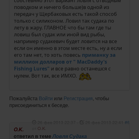
собстевнно этот вариант ловля с отводным
поводком и ничего больше)в одной из
передач у Щербаковых есть такой способ
только с силиконом. Ловил так судака по
лету в жару. ГЛАВНОЕ что бы там где ты
ловиш был судак или иной вид рыбы,
например судакевич будет ловится на все
если он именно в этом месте есть, ну а если
его там нет, то хоть повесь
приманку за
миллион долларов от " MacDaddy's
Fishing Lures"
и все равно останешся с
нулем. Вот так, все ИМХО.
Пожалуйста
Войти
или
Регистрация
, чтобы
присоединиться к беседе.
26 фев 2013 22:37
-
26 фев 2013 22:41
#6
от
O.K.
O.K.
ответил в теме
Ловля Судака