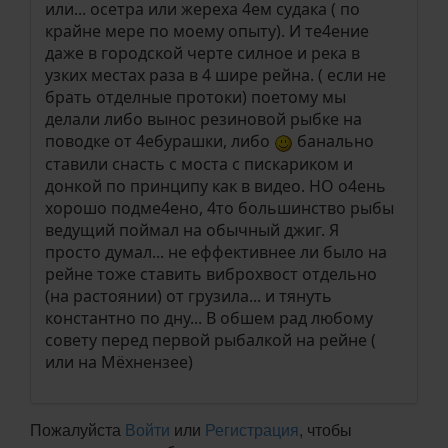
или... осетра или жереха 4ем судака ( по
крайне мере по моему опыту). И те4ение
даже в городской черте силное и река в
узких местах раза в 4 шире рейна. ( если не
брать отделные протоки) поетому мы
делали либо вынос резиновой рыбке на
поводке от 4ебурашки, либо
банально
ставили снасть с моста с пискариком и
донкой по принципу как в видео. НО о4ень
хорошо подме4ено, 4то большинство рыбы
ведущий поймал на обычный джиг. Я
просто думал... не еффективнее ли было на
рейне тоже ставить виброхвост отдельно
(на растоянии) от грузила... и тянуть
константно по дну... В обшем рад любому
совету перед первой рыбалкой на рейне (
или на Мёхнензее)
Пожалуйста
Войти
или
Регистрация
, чтобы