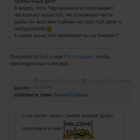
привычный джиг.
В видео, хоть Чернушенко и показывает
несколько оснасток, но основную часть
рыбы он всётаки поймал на простой джиг с
чебурашкой.
А какие оснастки применял ты на Енисее??
Пожалуйста
Войти
или
Регистрация
, чтобы
присоединиться к беседе.
23 фев 2013 20:11
-
13 янв 2017 21:12
#3
от
sander
sander
ответил в теме
Ловля Судака
Trout Hunter пишет: Привет Андрей! Добро
пожаловать к нам!!