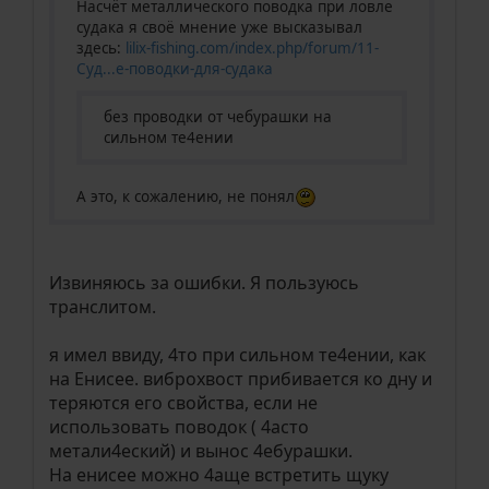
Насчёт металлического поводка при ловле
судака я своё мнение уже высказывал
здесь:
lilix-fishing.com/index.php/forum/11-
Суд...е-поводки-для-судака
без проводки от чебурашки на
сильном те4ении
А это, к сожалению, не понял
Извиняюсь за ошибки. Я пользуюсь
транслитом.
я имел ввиду, 4то при сильном те4ении, как
на Енисее. виброхвост прибивается ко дну и
теряются его свойства, если не
использовать поводок ( 4асто
метали4еский) и вынос 4ебурашки.
На енисее можно 4аще встретить щуку