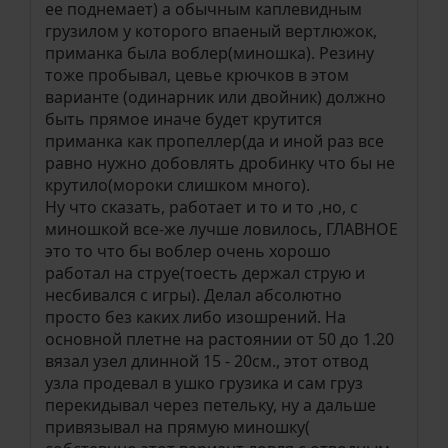
ее поднемает) а обычным каплевидным
грузилом у которого впаеный вертлюжок,
приманка была воблер(миношка). Резину
тоже пробывал, цевье крючков в этом
варианте (одинарник или двойник) должно
быть прямое иначе будет крутится
приманка как пропеллер(да и иной раз все
равно нужно добовлять дробинку что бы не
крутило(мороки слишком много).
Ну что сказать, работает и то и то ,но, с
миношкой все-же лучше ловилось, ГЛАВНОЕ
это то что бы воблер очень хорошо
работал на струе(тоесть держал струю и
несбивался с игры). Делал абсолютно
просто без каких либо изошрений. На
основной плетне на растоянии от 50 до 1.20
вязал узел длинной 15 - 20см., этот отвод
узла продевал в ушко грузика и сам груз
перекидывал через петельку, ну а дальше
привязывал на прямую миношку(