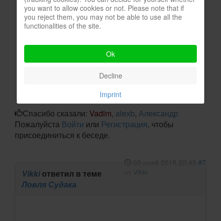
правильно написал sicross, чтобы рыбу
you want to allow cookies or not. Please note that if
you reject them, you may not be able to use all the
поймать, нужно, чтобы она там сначала
functionalities of the site.
была.
P.S. Давай с нами на Райн , вместе веселей
Ok
эксперементировать
.
Decline
O.K.
Imprint
Спасибо сказали:
Vadim
,
alexb
,
Александр
Пожалуйста
Войти
или
Регистрация
, чтобы
присоединиться к беседе.
09 нояб 2015 22:49
#7
от
Vikki
Vikki
ответил в теме
Ловля Судака