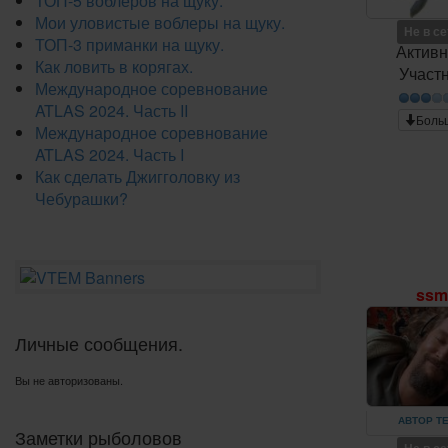
ТОП-5 воблеров на щуку.
Мои уловистые воблеры на щуку.
Не в с
ТОП-3 приманки на щуку.
Актив
Как ловить в корягах.
Участ
Международное соревнование
ATLAS 2024. Часть II
Боль
Международное соревнование
ATLAS 2024. Часть I
Как сделать Джигголовку из
Чебурашки?
ss
Личные сообщения.
Вы не авторизованы.
АВТОР Т
Заметки рыболовов