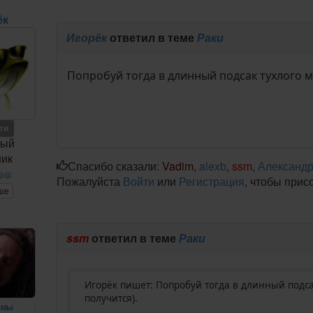
ёк
Игорёк
ответил в теме
Раки
Попробуй тогда в длинный подсак тухлого м
ети
ный
ник
Спасибо сказали:
Vadim
,
alexb
,
ssm
,
Александ
Пожалуйста
Войти
или
Регистрация
, чтобы прис
ше
m
ssm
ответил в теме
Раки
Игорёк пишет: Попробуй тогда в длинный подса
получится).
ЕМЫ