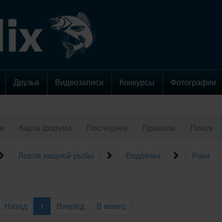
Друзья
Видеозаписи
Конкурсы
Фотографии
е
Карта форума
Последнее
Правила
Поиск
Ловля хищной рыбы
Водоёмы
Раки
Назад
1
Вперёд
В конец