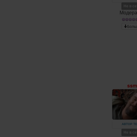
Не в с
Модера
Боль
ss
АВТОР Т
Не в с