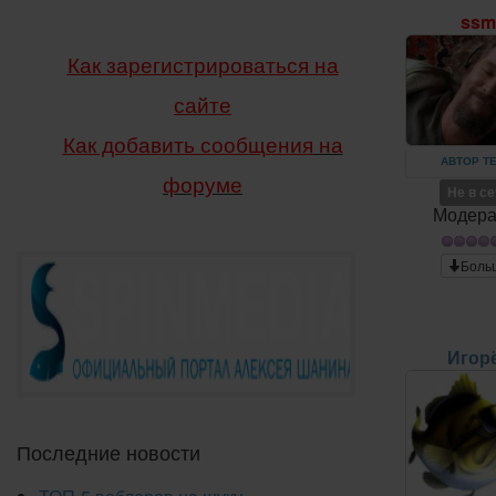
ss
Как зарегистрироваться на
сайте
Как добавить сообщения
на
АВТОР Т
форуме
Не в с
Модера
Боль
Игор
Последние новости