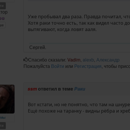
ети
тор
Уже пробывал два раза. Правда почитал, чт
Хотя раки точно есть, так как видел часто
ше
вытягивают, когда ловят ааля.
Сергей.
Спасибо сказали:
Vadim
,
alexb
,
Александр
Пожалуйста
Войти
или
Регистрация
, чтобы прис
m
ssm
ответил в теме
Раки
Вот кстати, но не понятно, что там на шнур
Ещё похоже на таранку - видны рёбра и хреб
ЕМЫ
ети