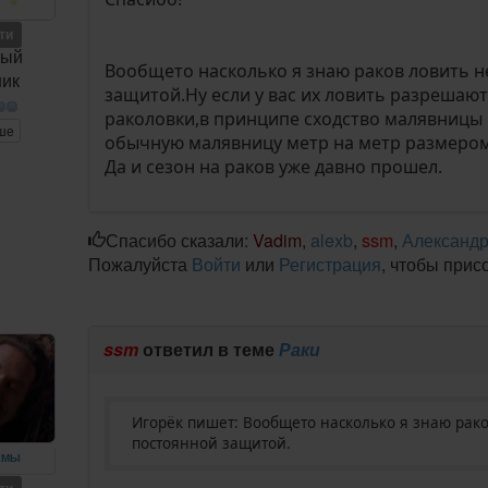
ети
ный
Вообщето насколько я знаю раков ловить н
ник
защитой.Ну если у вас их ловить разрешаю
раколовки,в принципе сходство малявницы 
ше
обычную малявницу метр на метр размером
Да и сезон на раков уже давно прошел.
Спасибо сказали:
Vadim
,
alexb
,
ssm
,
Александ
Пожалуйста
Войти
или
Регистрация
, чтобы прис
m
ssm
ответил в теме
Раки
Игорёк пишет: Вообщето насколько я знаю рак
постоянной защитой.
ЕМЫ