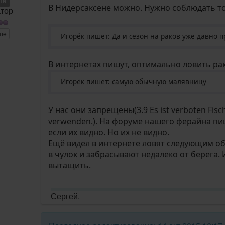
ети
В Нидерсаксене можно. Нужно соблюдать то
тор
ше
Игорёк пишет: Да и сезон на раков уже давно 
В интернетах пишут, оптимально ловить рак
Игорёк пишет: самую обычную малявницу
У нас они запрещены(3.9 Es ist verboten Fisc
verwenden.). На форуме нашего ферайна пи
если их видно. Но их не видно.
Ещё видел в интернете ловят следующим об
в чулок и забрасывают недалеко от берега. 
вытащить.
Сергей.