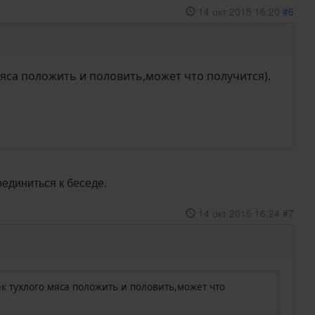
14 окт 2015 16:20
#6
яса положить и половить,может что получится).
р
оединиться к беседе.
14 окт 2015 16:24
#7
к тухлого мяса положить и половить,может что