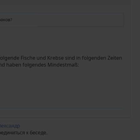
раков?
lgende Fische und Krebse sind in folgenden Zeiten
und haben folgendes Mindestmaß:
лександр
оединиться к беседе.