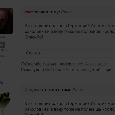
m
ssm
создал тему:
Раки
Кто-то ловит раков в Германии? У нас их м
раколовки и в воду тоже не полезишь - холо
Спасибо!
ЕМЫ
ети
тор
Сергей.
ше
Спасибо сказали:
Vadim
,
alexb
,
Александр
Пожалуйста
Войти
или
Регистрация
, чтобы прис
ёк
Игорёк
ответил в теме
Раки
Кто-то ловит раков в Германии? У нас их м
раколовки и в воду тоже не полезишь - холо
Спасибо!