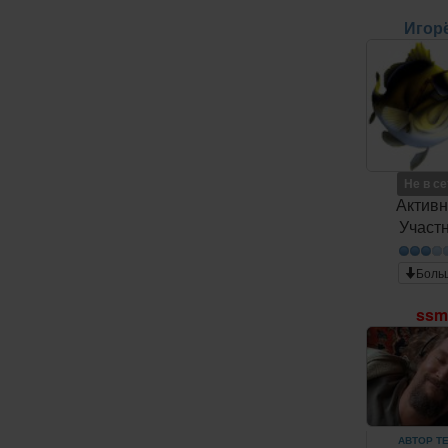
Игор
Не в с
Актив
Участ
Боль
ss
АВТОР Т