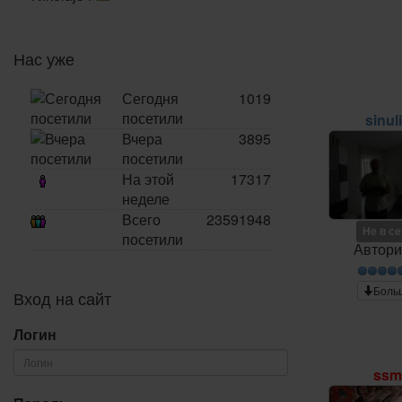
Нас уже
Сегодня
1019
посетили
sinul
Вчера
3895
посетили
На этой
17317
неделе
Всего
23591948
Не в с
посетили
Автори
Боль
Вход на сайт
Логин
ss