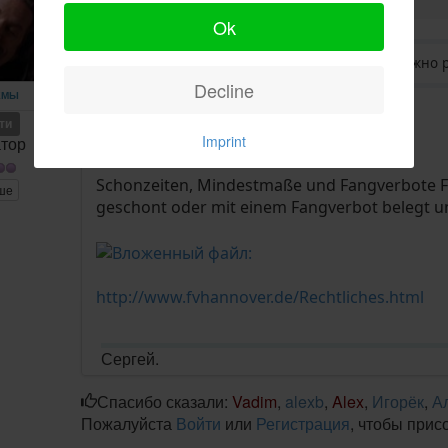
Ok
sinulis пишет: А что за земля где ловить можно 
Decline
ЕМЫ
ети
Нидерсаксен.
Imprint
тор
Schonzeiten, Mindestmaße und Fangverbote Fo
ше
geschont oder mit einem Fangverbot belegt 
http://www.fvhannover.de/Rechtliches.html
Сергей.
Спасибо сказали:
Vadim
,
alexb
,
Alex
,
Игорёк
,
А
Пожалуйста
Войти
или
Регистрация
, чтобы прис