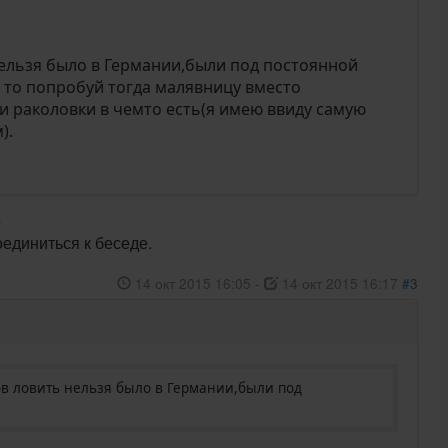
ельзя было в Германии,были под постоянной
т то попробуй тогда малявницу вместо
и раколовки в чемто есть(я имею ввиду самую
).
р
оединиться к беседе.
14 окт 2015 16:05
-
14 окт 2015 16:17
#3
ов ловить нельзя было в Германии,были под