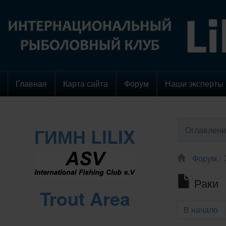
Главная
Карта сайта
Форум
Наши эксперты
ГИМН LILIX
Оглавлени
Форум
Раки
Trout Area
В начало