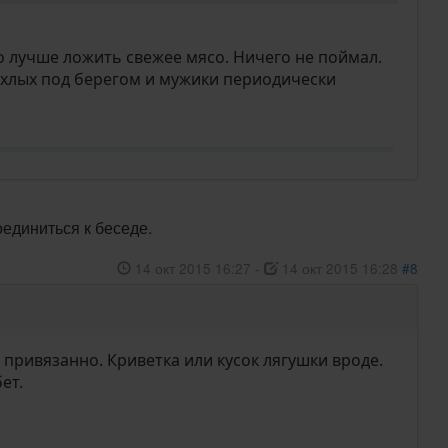
о лучше ложить свежее мясо. Ничего не поймал.
 дохлых под берегом и мужики периодически
оединиться к беседе.
14 окт 2015 16:27
-
14 окт 2015 16:28
#8
е привязанно. Криветка или кусок лягушки вроде.
ет.