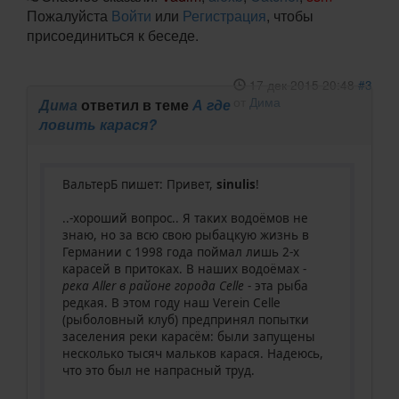
Пожалуйста
Войти
или
Регистрация
, чтобы
присоединиться к беседе.
17 дек 2015 20:48
#3
от
Дима
Дима
ответил в теме
А где
ловить карася?
ВальтерБ пишет: Привет,
sinulis
!
..-хороший вопрос.. Я таких водоёмов не
знаю, но за всю свою рыбацкую жизнь в
Германии с 1998 года поймал лишь 2-х
карасей в притоках. В наших водоёмах -
река Aller в районе города Celle
- эта рыба
редкая. В этом году наш Verein Celle
(рыболовный клуб) предпринял попытки
заселения реки карасём: были запущены
несколько тысяч мальков карася. Надеюсь,
что это был не напрасный труд.