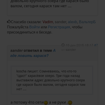
довольно крупного озера где карася было
валом, сегодня карася там нет ....
Спасибо сказали:
Vadim
,
sander
,
alexb
,
ВальтерБ
Пожалуйста
Войти
или
Регистрация
, чтобы
присоединиться к беседе.
19 дек 2015 18:17
#7
от
sander
sander
ответил в теме
А
где ловить карася?
koscha пишет: Сомневаюсь, что кто-то
"сдаст" карасёвое озеро. Три года назад
выставили адрес довольно крупного озера
где карася было валом, сегодня карася там
нет ....
а потому 4то сети
а не руки .