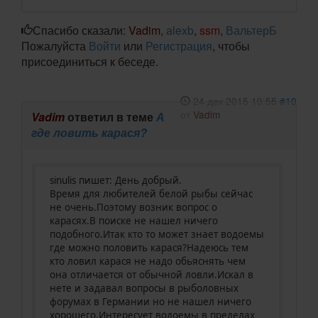
Спасибо сказали:
Vadim
,
alexb
,
ssm
,
ВальтерБ
Пожалуйста
Войти
или
Регистрация
, чтобы
присоединиться к беседе.
24 дек 2015 19:55
#10
от
Vadim
Vadim
ответил в теме
А
где ловить карася?
sinulis пишет: День добрый.
Время для любителей белой рыбы сейчас
не очень.Поэтому возник вопрос о
карасях.В поиске не нашел ничего
подобного.Итак кто то может знает водоемы
где можно половить карася?Надеюсь тем
кто ловил карася не надо обьяснять чем
она отличается от обычной ловли.Искал в
нете и задавал вопросы в рыболовных
форумах в Германии но не нашел ничего
хорошего.Интересует водоемы в пределах