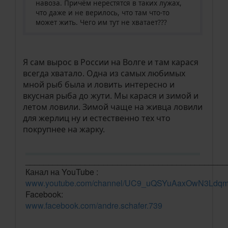
навоза. Причём нерестятся в таких лужах,
что даже и не верилось, что там что-то
может жить. Чего им тут не хватает???
Я сам вырос в России на Волге и там карася
всегда хватало. Одна из самых любимых
мной рыб была и ловить интересно и
вкусная рыба до жути. Мы карася и зимой и
летом ловили. Зимой чаще на живца ловили
для жерлиц ну и естественно тех что
покрупнее на жарку.
____________________________________________
Канал на YouTube :
www.youtube.com/channel/UC9_uQSYuAaxOwN3Ldq
Facebook:
www.facebook.com/andre.schafer.739