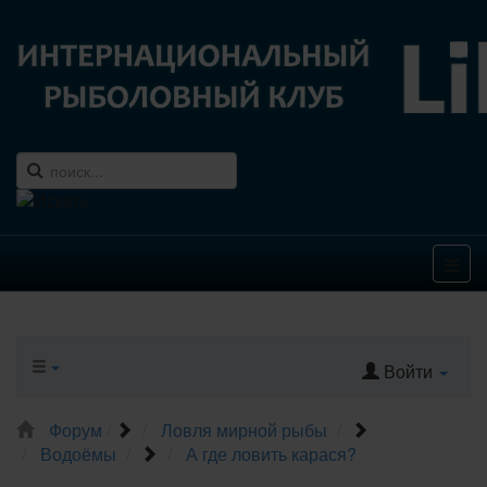
Войти
Форум
Ловля мирной рыбы
Водоёмы
А где ловить карася?