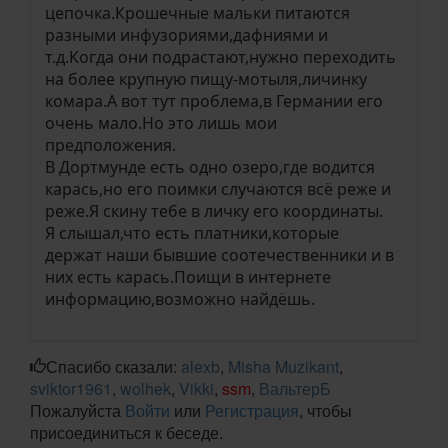
цепочка.Крошечные мальки питаются
разными инфузориями,дафниями и
т.д.Когда они подрастают,нужно переходить
на более крупную пищу-мотыля,личинку
комара.А вот тут проблема,в Германии его
очень мало.Но это лишь мои
предположения.
В Дортмунде есть одно озеро,где водится
карась,но его поимки случаются всё реже и
реже.Я скину тебе в личку его координаты.
Я слышал,что есть платники,которые
держат наши бывшие соотечественники и в
них есть карась.Поищи в интернете
информацию,возможно найдёшь.
Спасибо сказали:
alexb
,
Misha Muzikant
,
sviktor1961
,
wolhek
,
Vikki
,
ssm
,
ВальтерБ
Пожалуйста
Войти
или
Регистрация
, чтобы
присоединиться к беседе.