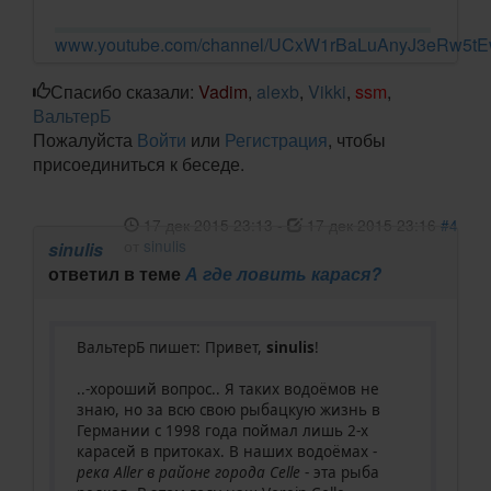
www.youtube.com/channel/UCxW1rBaLuAnyJ3eRw5t
Спасибо сказали:
Vadim
,
alexb
,
Vikki
,
ssm
,
ВальтерБ
Пожалуйста
Войти
или
Регистрация
, чтобы
присоединиться к беседе.
17 дек 2015 23:13
-
17 дек 2015 23:16
#4
от
sinulis
sinulis
ответил в теме
А где ловить карася?
ВальтерБ пишет: Привет,
sinulis
!
..-хороший вопрос.. Я таких водоёмов не
знаю, но за всю свою рыбацкую жизнь в
Германии с 1998 года поймал лишь 2-х
карасей в притоках. В наших водоёмах -
река Aller в районе города Celle
- эта рыба