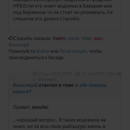
НРВ.Если кто знает водоемы в Баварии или
под Берлином то не стоит их упоминать.Уж
слишком это далеко.Спасибо.
Спасибо сказали:
Vadim
,
alexb
,
Vikki
,
ssm
,
ВальтерБ
Пожалуйста
Войти
или
Регистрация
, чтобы
присоединиться к беседе.
17 дек 2015 19:50
-
17 дек 2015 19:51
#2
от
ВальтерБ
ВальтерБ
ответил в теме
А где ловить
карася?
Привет,
sinulis
!
..-хороший вопрос.. Я таких водоёмов не
знаю, но за всю свою рыбацкую жизнь в