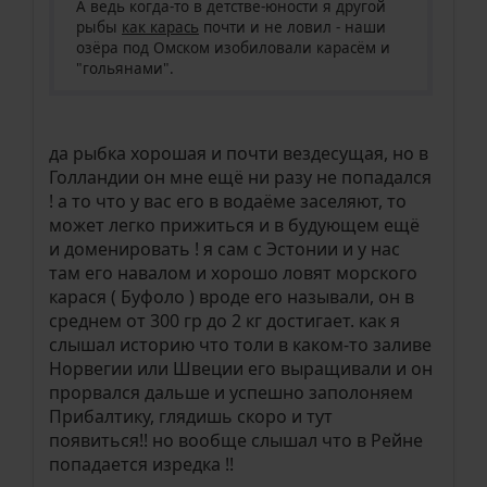
А ведь когда-то в детстве-юности я другой
рыбы
как карась
почти и не ловил - наши
озёра под Омском изобиловали карасём и
"гольянами".
да рыбка хорошая и почти вездесущая, но в
Голландии он мне ещё ни разу не попадался
! а то что у вас его в водаёме заселяют, то
может легко прижиться и в будующем ещё
и доменировать ! я сам с Эстонии и у нас
там его навалом и хорошо ловят морского
карася ( Буфоло ) вроде его называли, он в
среднем от 300 гр до 2 кг достигает. как я
слышал историю что толи в каком-то заливе
Норвегии или Швеции его выращивали и он
прорвался дальше и успешно заполоняем
Прибалтику, глядишь скоро и тут
появиться!! но вообще слышал что в Рейне
попадается изредка !!