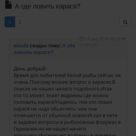
А где ловить карася?
1
2
17 дек 2015 12:10
#1
от
sinulis
sinulis
создал тему:
А где
ловить карася?
День добрый.
Время для любителей белой рыбы сейчас не
очень.Поэтому возник вопрос о карасях.В
поиске не нашел ничего подобного.Итак
кто то может знает водоемы где можно
половить карася?Надеюсь тем кто ловил
карася не надо обьяснять чем она
отличается от обычной ловли.Искал в нете
и задавал вопросы в рыболовных форумах в
Германии но не нашел ничего
хорошего.Интересует водоемы в пределах