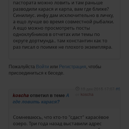
пастората можно ловить и там раньше
разводили карася и карпа, вам где ближе?
Синилиус. инфу дам исключительно в личку,
а ещо лучше во время совместной рыбалки.
А ещо можно просмотреть посты
одноклубников в отчетах или темы по
округе дортмунда.. там константин как то
раз писал о поимке не плохого экземпляра.
Пожалуйста
Войти
или
Регистрация
, чтобы
присоединиться к беседе.
19 дек 2015 17:07
#6
от
koscha
koscha
ответил в теме
А
где ловить карася?
Сомневаюсь, что кто-то "сдаст" карасёвое
озеро. Три года назад выставили адрес