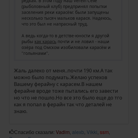
редкая. В этом году наш Verein Celle
(рыболовный клуб) предпринял попытки
заселения реки карасём: были запущены
несколько тысяч мальков карася. Надеюсь,
что это был не напрасный труд.
А ведь когда-то в детстве-юности я другой
рыбы
как карась
почти и не ловил - наши
озёра под Омском изобиловали карасём и
"гольянами".
Жаль далеко от меня..почти 190 км.А так
можно было подумать.Желаю успехов
Вашему ферайну с карасем.В нашем
ферайне вроде тоже пытались его завести
но что не пошло.Но все это было еще до тго
как я попал в ферайн так что деталей не
знаю.
Спасибо сказали:
Vadim
,
alexb
,
Vikki
,
ssm
,