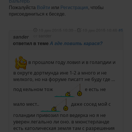
ВальтерБ
Пожалуйста
Войти
или
Регистрация
, чтобы
присоединиться к беседе.
19 дек 2015 10:39
-
19 дек 2015 10:46
#5
от
sander
sander
ответил в теме
А где ловить карася?
в прошлом году ловил и в голапдии и
в округе дортмунда ине 1-2 а много и не
мелкого, но на форуме писатт не буду где ...
под кельном тож
е есть не
мало мест..
даже сосед мой с
голандии привозил пол ведерка но я не
уверен легально ли оно. в мюнстерланде
есть католическая земля там с разрешения