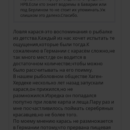
НРВ.Если кто знает водоемы в Баварии или
под Берлином то не стоит их упоминать.Уж
слишком это далеко.Спасибо.
Ловля карася-это воспоминания о рыбалке
из детства.Каждый из нас хочет испытать те
ощущения,которые были тогда.К
сожалению в Германии с карасём сложно,не
так много мест,где он водится в
достаточном количестве,чтобы можно
было рассчитывать на его поимку.
В нашем рыболовном обществе Хаген-
Хердеке несколько лет назад запускали
карася,он прижился,но не
размножился.Изредка он попадался
попутно при ловле карпа и леща.Пару раз и
мне посчастливилось поймать серебряных
красавцев,но не более того.
По моему мнению карась не размножается
в Германии потому,что прервана пищевая