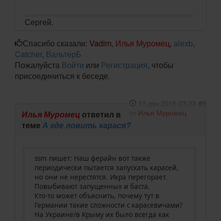
Сергей.
Спасибо сказали:
Vadim
,
Илья Муромец
,
alexb
,
Catcher
,
ВальтерБ
Пожалуйста
Войти
или
Регистрация
, чтобы
присоединиться к беседе.
19 дек 2015 23:33
#9
от
Илья Муромец
Илья Муромец
ответил в
теме
А где ловить карася?
ssm пишет: Наш ферайн вот также
периодически пытается запускать карасей,
но они не нерестятся. Икра перегорает.
Повыбивают запущенных и баста.
Кто-то может объяснить, почему тут в
Германии такие сложности с карасевичами?
На Украине/в Крыму их было всегда как