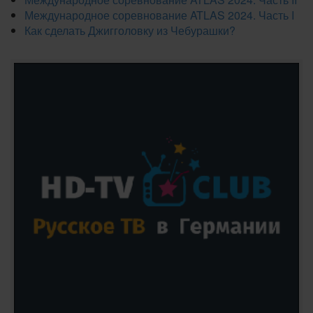
Международное соревнование ATLAS 2024. Часть I
Как сделать Джигголовку из Чебурашки?