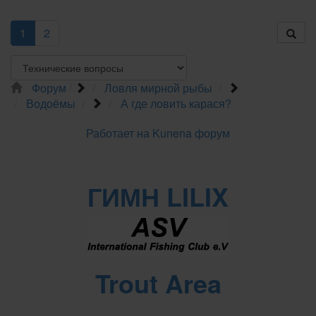
1
2
Форум
Ловля мирной рыбы
Водоёмы
А где ловить карася?
Работает на
Kunena форум
ГИМН LILIX
Trout Area