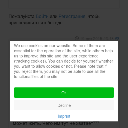
Пожалуйста
Войти
или
Регистрация
, чтобы
присоединиться к беседе.
19 дек 2015 23:13
#8
от
ssm
ssm
ответил в теме
А где
We use cookies on our website. Some of them are
essential for the operation of the site, while others help
ловить карася?
us to improve this site and the user experience
(tracking cookies). You can decide for yourself whether
you want to allow cookies or not. Please note that if
Наш ферайн вот также периодически
you reject them, you may not be able to use all the
пытается запускать карасей, но они не
functionalities of the site.
нерестятся. Икра перегорает. Повыбивают
запущенных и баста.
Кто-то может объяснить, почему тут в
Ok
Германии такие сложности с карасевичами?
На Украине/в Крыму их было всегда как
Decline
навоза. Причём нерестятся в таких лужах,
Imprint
что даже и не верилось, что там что-то
может жить. Чего им тут не хватает???