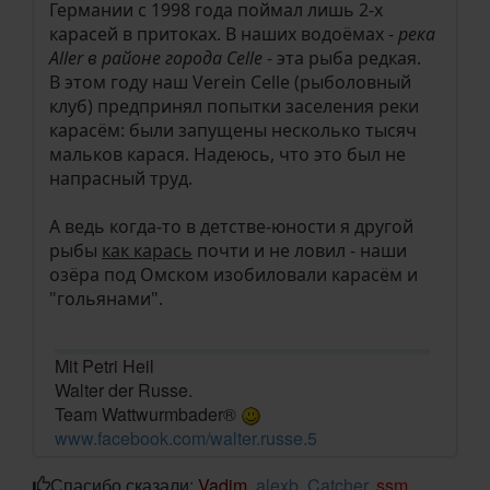
Германии с 1998 года поймал лишь 2-х
карасей в притоках. В наших водоёмах -
река
Aller в районе города Celle
- эта рыба редкая.
В этом году наш Verein Celle (рыболовный
клуб) предпринял попытки заселения реки
карасём: были запущены несколько тысяч
мальков карася. Надеюсь, что это был не
напрасный труд.
А ведь когда-то в детстве-юности я другой
рыбы
как карась
почти и не ловил - наши
озёра под Омском изобиловали карасём и
"гольянами".
Mit Petri Heil
Walter der Russe.
Team Wattwurmbader®
www.facebook.com/walter.russe.5
Спасибо сказали:
Vadim
,
alexb
,
Catcher
,
ssm