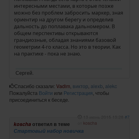
интересными местами, в которые позже
можно без проблем забросить маркер, зная
ориентир на другом берегу и определив
дальность до поплавака дальномером. В
общем перспективы открываются
грандиозные, обладая знаниями базовой
геометрии 4-го класса. Но это в теории. Как
на практике - пока не знаю.
Сергей.
Спасибо сказали:
Vadim
,
виктор
,
alexb
,
alekc
Пожалуйста
Войти
или
Регистрация
, чтобы
присоединиться к беседе.
13 июнь 2015 19:28
#7
от
koscha
koscha
ответил в теме
Стартовый набор новичка