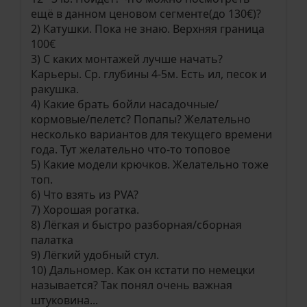
ещё в данном ценовом сегменте(до 130€)?
2) Катушки. Пока не знаю. Верхняя граница
100€
3) С каких монтажей лучше начать?
Карьеры. Ср. глубины 4-5м. Есть ил, песок и
ракушка.
4) Какие брать бойли насадочные/
кормовые/пелетс? Попапы? Желательно
несколько вариантов для текущего времени
года. Тут желательно что-то топовое
5) Какие модели крючков. Желательно тоже
топ.
6) Что взять из PVA?
7) Хорошая рогатка.
8) Лёгкая и быстро разборная/сборная
палатка
9) Лёгкий удобный стул.
10) Дальномер. Как он кстати по немецки
называется? Так понял очень важная
штуковина...