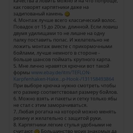
качества а ловить можно и на что попроще,
как говорят карпятники даже на
задипованый камень
4. Монтаж лучше всего классический волос.
Повадок от 15 до 20см. длинной. Если ловиш
двумя удилищами то не лишне на одну
палку поставить попас. И желательно не
ложить монтаж вместе с прикормочными
бойлами, лучше немного в стороне -
больше шансов поймать крупного карпа.
5. Мне лично нравятся крючки вот такой
формы
www.ebay.de/itm/TEFLON-
Karpfenhaken-Hake...p-Hook-/131158493864
При выборе крючка нужно смотреть чтобы
его размер соответствовал размеру бойлов.
6. Можно взять и пакеты и сетку только ябы
не стал с этим заморачиваться.
7. Любая рогатка на которой можно менять
резину и желательно с защитой руки.
8. Карпятники лёгкие стулья удобными не
считают
Большинство моих знакомых да