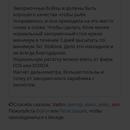
Закормочные бойлы и должны быть
хорошего качества чтобы рыбе
понравилось и она приходила на это место
снова и снова. Чтобы сделать боле-менее
нормальный закормочный стол нужно
минимум в течении 3 дней высыпать по
минимум 3кг. бойлов. Дело это накладное и
не всегда благодарное.
Нормальную рогатку можно взять от фирм
FOX или KORDA
Насчёт дальнометра, больше пользы и
толку от закормочного караблика с
эхолотом.
Спасибо сказали:
Vadim
,
виктор
,
alexb
,
alekc
,
ssm
Пожалуйста
Войти
или
Регистрация
, чтобы
присоединиться к беседе.