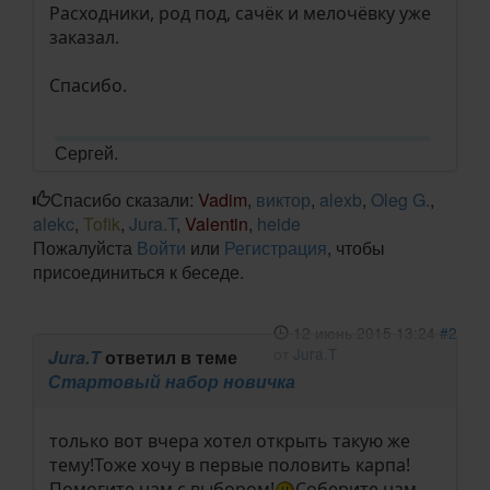
Расходники, род под, сачёк и мелочёвку уже
заказал.
Спасибо.
Сергей.
Спасибо сказали:
Vadim
,
виктор
,
alexb
,
Oleg G.
,
alekc
,
Tofik
,
Jura.T
,
Valentin
,
heide
Пожалуйста
Войти
или
Регистрация
, чтобы
присоединиться к беседе.
12 июнь 2015 13:24
#2
от
Jura.T
Jura.T
ответил в теме
Стартовый набор новичка
только вот вчера хотел открыть такую же
тему!Тоже хочу в первые половить карпа!
Помогите нам с выбором!
Соберите нам