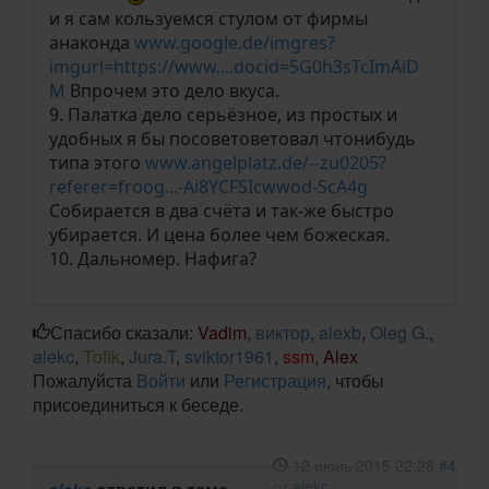
и я сам кользуемся стулом от фирмы
анаконда
www.google.de/imgres?
imgurl=https://www....docid=5G0h3sTcImAiD
M
Впрочем это дело вкуса.
9. Палатка дело серьёзное, из простых и
удобных я бы посоветоветовал чтонибудь
типа этого
www.angelplatz.de/--zu0205?
referer=froog...-Ai8YCFSIcwwod-ScA4g
Собирается в два счёта и так-же быстро
убирается. И цена более чем божеская.
10. Дальномер. Нафига?
Спасибо сказали:
Vadim
,
виктор
,
alexb
,
Oleg G.
,
alekc
,
Tofik
,
Jura.T
,
sviktor1961
,
ssm
,
Alex
Пожалуйста
Войти
или
Регистрация
, чтобы
присоединиться к беседе.
12 июнь 2015 22:28
#4
от
alekc