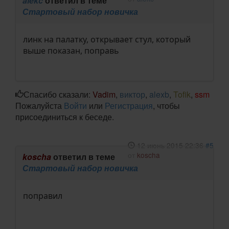
alekc
ответил в теме
Стартовый набор новичка
линк на палатку, открывает стул, который
выше показан, поправь
Спасибо сказали:
Vadim
,
виктор
,
alexb
,
Tofik
,
ssm
Пожалуйста
Войти
или
Регистрация
, чтобы
присоединиться к беседе.
12 июнь 2015 22:36
#5
от
koscha
koscha
ответил в теме
Стартовый набор новичка
поправил