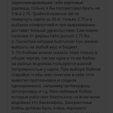
зарекомендовавшие себя карповые
удилища, только я бы посоветовал брать не
3 lb а 2.75. Тройкой конечно легче
повернуть карпа за 20 кг. только 2.75 и в
рыбалке комфортней и при вываживании
доставит больше удовольствия. Сам ловлю
палками от фирмы nehs pursuit 2.75 lbs .
2. Посмотри катушки baitrunner Fox, можно
выбрать на любой вкус и бюджет.
3. По бойлам можно сказать тоже только в
общих чертах, так как одни и те-же бойлы
на разных водоёмах пользуются разной
популярностью у карпа. При выборе бойлов
старайся чтобы они сочетали в себе чтто
животно протеиновое и сладкое
одновременно, например эртбеерфиш,
октопускирш и т.д. Мои любимые бойлы
которые работают безотказно на всем моих
водоёмах это бананафиш. Закормочные
бойлы должны быть очень хорошего