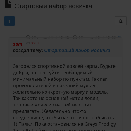
Стартовый набор новичка
1
12 июнь 2015 12:05
-
12 июнь 2015 12:06
#1
от
ssm
ssm
создал тему:
Стартовый набор новичка
Загорелся спортивной ловлей карпа. Будьте
добры, посоветуйте необходимый
минимальный набор по пунктам. Так как
производителей и названий мульён,
желательно конкретную марку и модель.
Так как это не основной метод ловли,
топовые модели снастей не стоит
предлагать. Желательно что-то
средненькое, чтобы начать и попробывать.
1) Палки. Пока остановился на Greys Prodigy
12'' 3 lb. Пойдёт? Что можно посмотреть