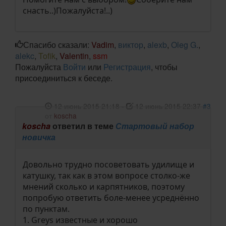
снасть..)Пожалуйста!..)
Спасибо сказали:
Vadim
,
виктор
,
alexb
,
Oleg G.
,
alekc
,
Tofik
,
Valentin
,
ssm
Пожалуйста
Войти
или
Регистрация
, чтобы
присоединиться к беседе.
12 июнь 2015 21:18
-
12 июнь 2015 22:37
#3
от
koscha
koscha
ответил в теме
Стартовый набор
новичка
Довольно трудно посоветовать удилище и
катушку, так как в этом вопросе столко-же
мнений сколько и карпятников, поэтому
попробую ответить боле-менее усреднённо
по пунктам.
1. Greys известные и хорошо