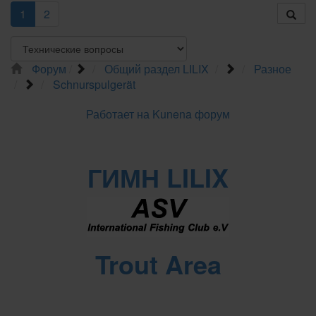
1
2
Форум
Общий раздел LILIX
Разное
Schnurspulgerät
Работает на
Kunena форум
ГИМН LILIX
Trout Area