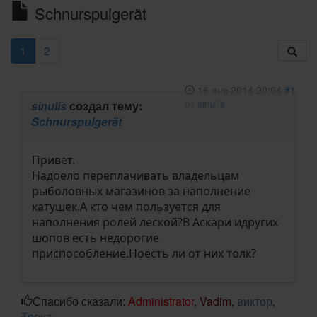
Schnurspulgerät
1
2
16 янв 2014 20:04
#1
от
sinulis
sinulis
создал тему:
Schnurspulgerät
Привет.
Надоело переплачивать владельцам
рыболовных магазинов за наполнение
катушек.А кто чем пользуется для
наполнения ролей леской?В Аскари идругих
шопов есть недорогие
приспособление.Ноесть ли от них толк?
Спасибо сказали:
Administrator
,
Vadim
,
виктор
,
Троха