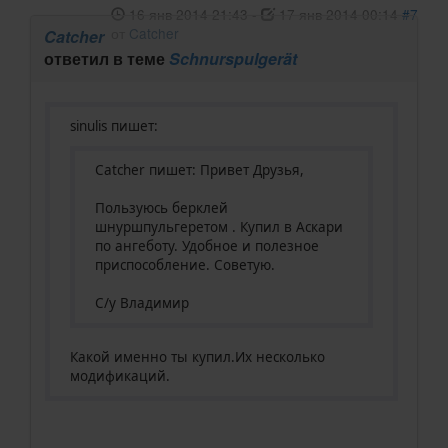
16 янв 2014 21:43
-
17 янв 2014 00:14
#7
от
Catcher
Catcher
ответил в теме
Schnurspulgerät
sinulis пишет:
Catcher пишет: Привет Друзья,
Пользуюсь берклей
шнуршпульгеретом . Купил в Аскари
по ангеботу. Удобное и полезное
приспособление. Советую.
С/у Владимир
Какой именно ты купил.Их несколько
модификаций.