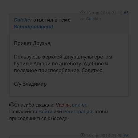
16 янв 2014 21:12
#5
от
Catcher
Catcher
ответил в теме
Schnurspulgerät
Привет Друзья,
Пользуюсь берклей шнуршпульгеретом .
Купил в Аскари по ангеботу. Удобное и
полезное приспособление. Советую.
С/у Владимир
Спасибо сказали:
Vadim
,
виктор
Пожалуйста
Войти
или
Регистрация
, чтобы
присоединиться к беседе.
16 янв 2014 21:25
#6