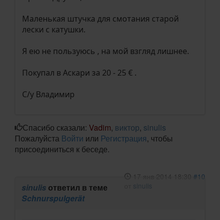
Маленькая штучка для смотания старой
лески с катушки.
Я ею не пользуюсь , на мой взгляд лишнее.
Покупал в Аскари за 20 - 25 € .
С/у Владимир
Спасибо сказали:
Vadim
,
виктор
,
sinulis
Пожалуйста
Войти
или
Регистрация
, чтобы
присоединиться к беседе.
17 янв 2014 18:30
#10
от
sinulis
sinulis
ответил в теме
Schnurspulgerät