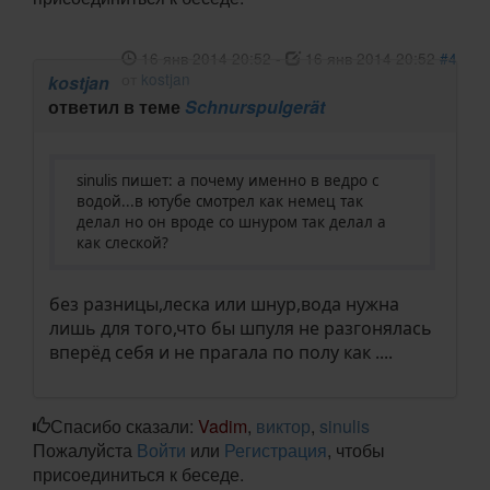
16 янв 2014 20:52
-
16 янв 2014 20:52
#4
от
kostjan
kostjan
ответил в теме
Schnurspulgerät
sinulis пишет: а почему именно в ведро с
водой...в ютубе смотрел как немец так
делал но он вроде со шнуром так делал а
как слеской?
без разницы,леска или шнур,вода нужна
лишь для того,что бы шпуля не разгонялась
вперёд себя и не прагала по полу как ....
Спасибо сказали:
Vadim
,
виктор
,
sinulis
Пожалуйста
Войти
или
Регистрация
, чтобы
присоединиться к беседе.