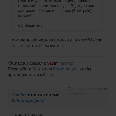
Просто и удобно. Возможна регулировка
натяжения лески или шнура. Подходит как
для маленьких так и больших (Großspule)
шпулей.
С/у Владимир
А маленькая черная штучка для чего?И если
не снекрет по чем купил?
Спасибо сказали:
Vadim
,
виктор
Пожалуйста
Войти
или
Регистрация
, чтобы
присоединиться к беседе.
17 янв 2014 16:32
#9
от
Catcher
Catcher
ответил в теме
Schnurspulgerät
Привет Друзья,