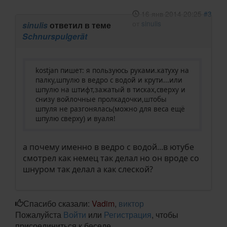
16 янв 2014 20:25
#3
от
sinulis
sinulis
ответил в теме
Schnurspulgerät
kostjan пишет: я пользуюсь руками.катуху на
палку,шпулю в ведро с водой и крути...или
шпулю на штифт,зажатый в тисках,сверху и
снизу войлочные пролкадочки,штобы
шпуля не разгонялась(можно для веса ещё
шпулю сверху) и вуаля!
а почему именно в ведро с водой...в ютубе
смотрел как немец так делал но он вроде со
шнуром так делал а как слеской?
Спасибо сказали:
Vadim
,
виктор
Пожалуйста
Войти
или
Регистрация
, чтобы
присоединиться к беседе.