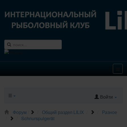
Войти
Форум
Общий раздел LILIX
Разное
Schnurspulgerät