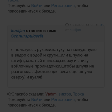
Пожалуйста
Войти
или
Регистрация
, чтобы
присоединиться к беседе.
16 янв 2014 20:10
#2
от
kostjan
kostjan
ответил в теме
Schnurspulgerät
я пользуюсь руками.катуху на палку,шпулю
в ведро с водой и крути...или шпулю на
штифт,зажатый в тисках,сверху и снизу
войлочные пролкадочки,штобы шпуля не
разгонялась(можно для веса ещё шпулю
сверху) и вуаля!
Спасибо сказали:
Vadim
,
виктор
,
Троха
Пожалуйста
Войти
или
Регистрация
, чтобы
присоединиться к беседе.