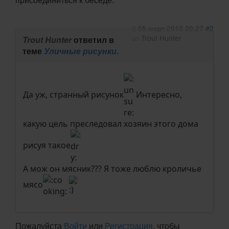
05 март 2013 20:27
#2
от
Trout Hunter
Trout Hunter
ответил в
теме
Уличные рисунки.
Да уж, странный рисунок
Интересно,
какую цель преследовал хозяин этого дома
рисуя такое
А мож он мясник??? Я тоже люблю кроличье
мясо
Пожалуйста
Войти
или
Регистрация
, чтобы