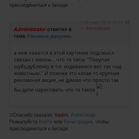
присоединиться к беседе.
06 март 2013 13:42
#3
от
Administrator
Administrator
ответил в
теме
Уличные рисунки.
а мне кажется в этой картинке подсмысл
связан с мехом... что то типа: "Покупая
шубу,дубленку и т.п. издеваемся вот так над
животным." И похоже это какая то крупная
рекламная акция, не думаю что просто так
бы дали нарисовать что то такое
Спасибо сказали:
Vadim
,
Александр
Пожалуйста
Войти
или
Регистрация
, чтобы
присоединиться к беседе.