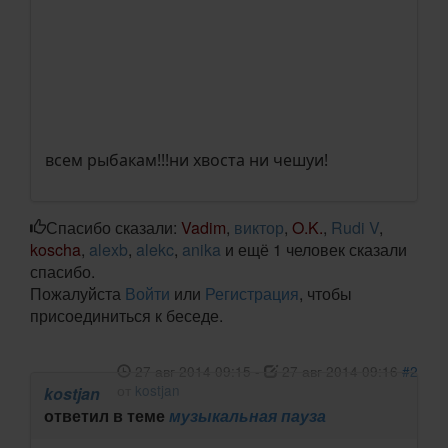
всем рыбакам!!!ни хвоста ни чешуи!
Спасибо сказали:
Vadim
,
виктор
,
O.K.
,
Rudi V
,
koscha
,
alexb
,
alekc
,
anika
и ещё 1 человек сказали
спасибо.
Пожалуйста
Войти
или
Регистрация
, чтобы
присоединиться к беседе.
27 авг 2014 09:15
-
27 авг 2014 09:16
#2
от
kostjan
kostjan
ответил в теме
музыкальная пауза