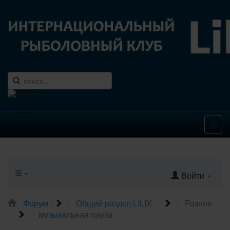
Войти
Форум
Общий раздел LILIX
Разное
музыкальная пауза