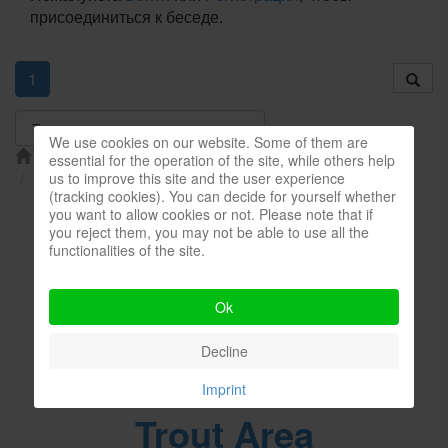
присоединиться к беседе.
1
We use cookies on our website. Some of them are
Форум
Общий раздел LILIX
Разное
essential for the operation of the site, while others help
музыкальная пауза
us to improve this site and the user experience
(tracking cookies). You can decide for yourself whether
you want to allow cookies or not. Please note that if
Работает на
Kunena форум
you reject them, you may not be able to use all the
functionalities of the site.
ГИМН LILIX
Ok
Decline
Imprint
Trout Area