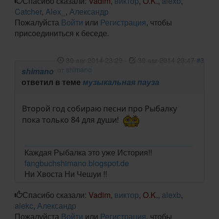
Спасибо сказали:
Vadim
,
виктор
,
O.K.
,
alexb
,
Catcher
,
Alex_
,
Александр
Пожалуйста
Войти
или
Регистрация
, чтобы
присоединиться к беседе.
30 авг 2014 23:29
-
30 авг 2014 23:47
#3
от
shimano
shimano
ответил в теме
музыкальная пауза
Второй год собираю песни про Рыбалку
пока только 84 для души!
Каждая Рыбалка это уже История!!
fangbuchshimano.blogspot.de
Ни Хвоста Ни Чешуи !!
Спасибо сказали:
Vadim
,
виктор
,
O.K.
,
alexb
,
alekc
,
Александр
Пожалуйста
Войти
или
Регистрация
, чтобы