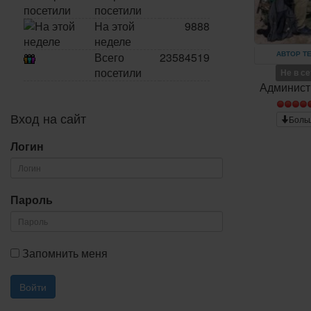
посетили
На этой
9888
неделе
АВТОР Т
Всего
23584519
посетили
Не в с
Админист
Вход на сайт
Боль
Логин
Пароль
Запомнить меня