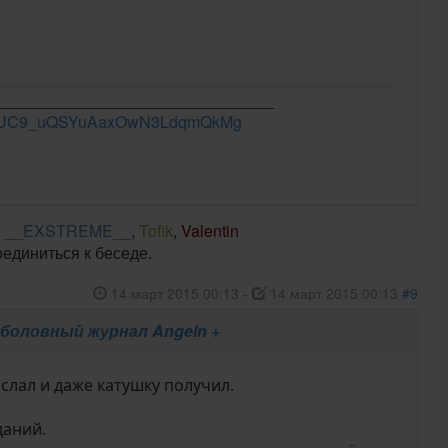
_______________________________
el/UC9_uQSYuAaxOwN3LdqmQkMg
,
__EXSTREME__
,
Tofik
,
Valentin
оединиться к беседе.
14 март 2015 00:13
-
14 март 2015 00:13
#9
боловный журнал Angeln +
слал и даже катушку получил.
даний.