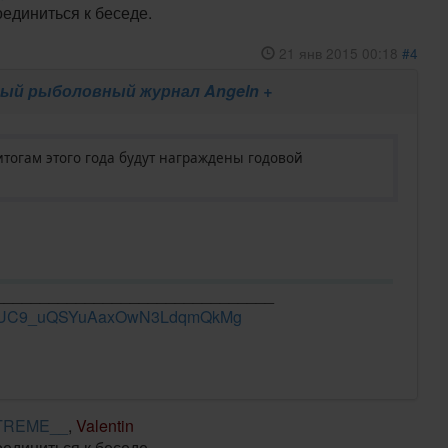
оединиться к беседе.
21 янв 2015 00:18
#4
ый рыболовный журнал Angeln +
итогам этого года будут награждены годовой
_______________________________
el/UC9_uQSYuAaxOwN3LdqmQkMg
TREME__
,
Valentin
оединиться к беседе.