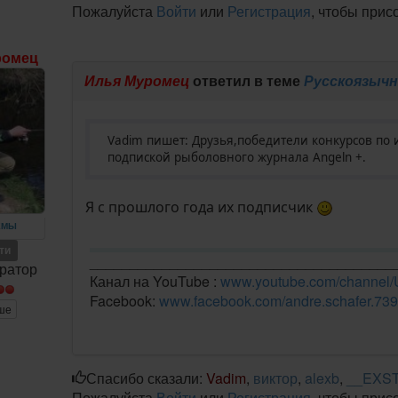
Пожалуйста
Войти
или
Регистрация
, чтобы прис
ромец
Илья Муромец
ответил в теме
Русскоязычн
Vadim пишет: Друзья,победители конкурсов по 
подпиской рыболовного журнала Angeln +.
Я с прошлого года их подписчик
ЕМЫ
ети
______________________________________
ратор
Канал на YouTube :
www.youtube.com/chann
Facebook:
www.facebook.com/andre.schafer.739
ше
Спасибо сказали:
Vadim
,
виктор
,
alexb
,
__EXS
Пожалуйста
Войти
или
Регистрация
, чтобы прис