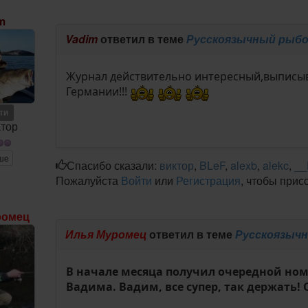
m
Vadim
ответил в теме
Русскоязычный рыбо
Журнал действительно интересный,выписыв
Германии!!!
ети
тор
ше
Спасибо сказали:
виктор
,
BLeF
,
alexb
,
alekc
,
_
Пожалуйста
Войти
или
Регистрация
, чтобы прис
ромец
Илья Муромец
ответил в теме
Русскоязычн
В начале месяца получил очередной ном
Вадима. Вадим, все супер, так держать! 