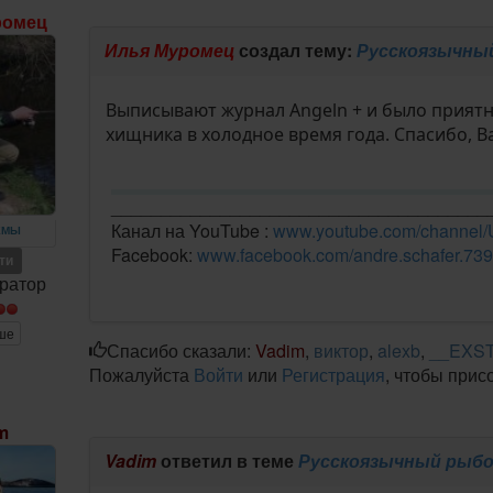
ромец
Илья Муромец
создал тему:
Русскоязычный
Выписывают журнал Angeln + и было приятн
хищника в холодное время года. Спасибо, Ва
______________________________________
Канал на YouTube :
www.youtube.com/chann
ЕМЫ
Facebook:
www.facebook.com/andre.schafer.739
ети
ратор
ше
Спасибо сказали:
Vadim
,
виктор
,
alexb
,
__EXS
Пожалуйста
Войти
или
Регистрация
, чтобы прис
m
Vadim
ответил в теме
Русскоязычный рыбо