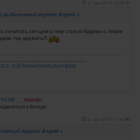
27 дек 2014 16:58
#1
 рыболовный журнал Angeln +
о почитать сегодня в нем статью Вадима о ловле
дим, так держать!!!
_______________________________
el/UC9_uQSYuAaxOwN3LdqmQkMg
TREME__
,
Valentin
оединиться к беседе.
31 дек 2014 11:15
#2
ловный журнал Angeln +