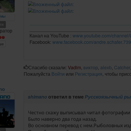
ЕМЫ
ети
______________________________________
ратор
Канал на YouTube :
www.youtube.com/chann
Facebook:
www.facebook.com/andre.schafer.739
ше
Спасибо сказали:
Vadim
,
виктор
,
alexb
,
Catcher
Пожалуйста
Войти
или
Регистрация
, чтобы прис
no
shimano
ответил в теме
Русскоязычный ры
Честно скажу выписывал читал фотографии 
Было наверно два года назад.
Во основном перевод с нем.Рыболовных из