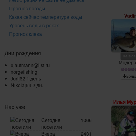
Прогноз погоды
Vadi
Какая сейчас температура воды
Уровень воды в реках
Прогноз клева
Дни рождения
Не в с
Модера
ejaufmann@list.ru
norgefishing
Боль
Jurij62
1 день
Nikolaj54
2 дн.
Илья Му
Нас уже
Сегодня
1066
посетили
Вчера
2431