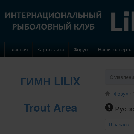
Главная
Карта сайта
Форум
Наши эксперты
ГИМН LILIX
Оглавлени
Форум
Trout Area
Русск
В начало