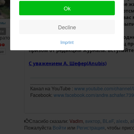
любимом хобби, скажу больше образе 
Ok
интересные статьи от известных спортсм
знакомого Вадима. Да и каждый из вас 
журнал как Вадим. Кому интересно выпи
ЕМЫ
Decline
нового.
ети
Для тех у кого есть свои странички в о
ратор
Imprint
журнал "ANGELN"", где каждый месяц пр
призом от редакции журнала. Вступайте
ше
С уважением А. Шефер(Anubis)
______________________________________
Канал на YouTube :
www.youtube.com/chann
Facebook:
www.facebook.com/andre.schafer.739
Спасибо сказали:
Vadim
,
виктор
,
BLeF
,
alexb
,
a
Пожалуйста
Войти
или
Регистрация
, чтобы прис