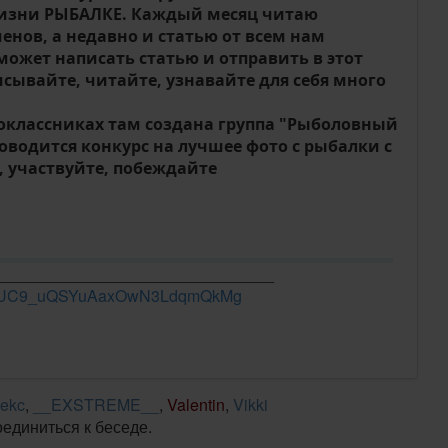
жизни РЫБАЛКЕ. Каждый месяц читаю
енов, а недавно и статью от всем нам
может написать статью и отправить в этот
сывайте, читайте, узнавайте для себя много
дноклассниках там создана группа "Рыболовный
оводится конкурс на лучшее фото с рыбалки с
, участвуйте, побеждайте
_______________________________
el/UC9_uQSYuAaxOwN3LdqmQkMg
lekc
,
__EXSTREME__
,
Valentin
,
Vikki
оединиться к беседе.