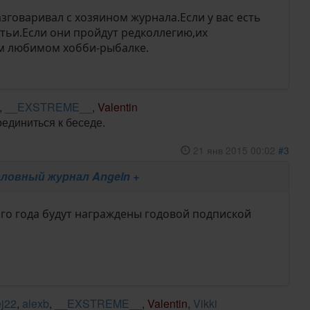
зговаривал с хозяином журнала.Если у вас есть
тьи.Если они пройдут редколлегию,их
м любимом хобби-рыбалке.
,
__EXSTREME__
,
Valentin
оединиться к беседе.
21 янв 2015 00:02
#3
ловный журнал Angeln +
ого года будут награждены годовой подпиской
ej22
,
alexb
,
__EXSTREME__
,
Valentin
,
Vikki