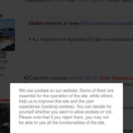
m
Vadim
ответил в теме
Русскоязычный рыбо
А я,с первого их журнала.Тогда он называл
ети
тор
ше
Спасибо сказали:
виктор
,
BLeF
,
Илья Муромец
Пожалуйста
Войти
или
Регистрация
, чтобы прис
We use cookies on our website. Some of them are
essential for the operation of the site, while others
ромец
help us to improve this site and the user
experience (tracking cookies). You can decide for
Илья Муромец
ответил в теме
Русскоязычн
yourself whether you want to allow cookies or not.
Please note that if you reject them, you may not
be able to use all the functionalities of the site.
Очень радует, что в Германии существуе