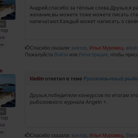
Андрей,спасибо за тёплые слова.Друзья,я ра
желание,вы можете тоже можете писать ста
напечатают.Каждый может написать о своё
ети
тор
ше
Спасибо сказали:
виктор
,
Илья Муромец
,
alexb
Пожалуйста
Войти
или
Регистрация
, чтобы прис
m
Vadim
ответил в теме
Русскоязычный рыбо
Друзья,победители конкурсов по итогам эт
рыболовного журнала Angeln +.
ети
тор
ше
Спасибо сказали:
виктор
,
Илья Муромец
,
Starl