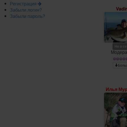
Регистрация
Vadi
Забыли логин?
Забыли пароль?
Не в с
Модера
Боль
Илья Му