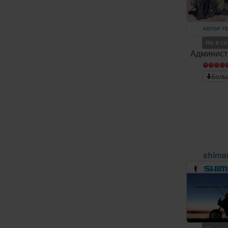
АВТОР Т
Не в с
Админист
Боль
shima