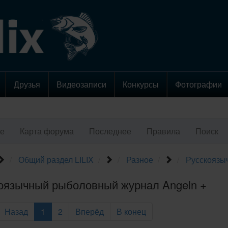
Друзья
Видеозаписи
Конкурсы
Фотографии
е
Карта форума
Последнее
Правила
Поиск
Общий раздел LILIX
Разное
Русскоязы
оязычный рыболовный журнал Angeln +
Назад
1
2
Вперёд
В конец