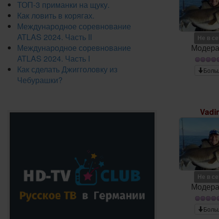
ТОП-3 приманки на щуку.
Как ловить в корягах.
Международное соревнование
ATLAS 2024. Часть II
Не в с
Международное соревнование
Модера
ATLAS 2024. Часть I
Как сделать Джигголовку из
Боль
Чебурашки?
Vadi
Не в с
Модера
Боль