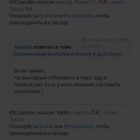
Спасибо сказали:
виктор
,
Ruslan71
,
O.K.
,
alexb
,
Троха
,
Ed
Пожалуйста
Войти
или
Регистрация
, чтобы
присоединиться к беседе.
14 янв 2014 20:09
#4
от
Anatoly
Anatoly
ответил в теме
Совместная рыбалка в порту г Дуйсбург.
Всем привет.
На выходных собираюсь в порт, еду в
первый раз. Есть у кого желание составить
компанию ?
Спасибо сказали:
Vadim
,
виктор
,
O.K.
,
Окунь
,
Троха
Пожалуйста
Войти
или
Регистрация
, чтобы
присоединиться к беседе.