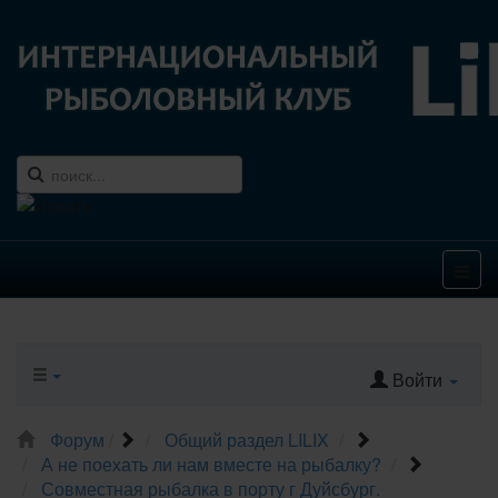
Войти
Форум
Общий раздел LILIX
А не поехать ли нам вместе на рыбалку?
Совместная рыбалка в порту г Дуйсбург.