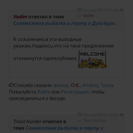
14 янв 2014 21:24
#5
от
Vadim
Vadim
ответил в теме
Совместная рыбалка в порту г Дуйсбург.
К сожалению,в эти выходные
уезжаю.Надеюсь,что на твоё предложение
откликнутся одноклубники.
Спасибо сказали:
виктор
,
O.K.
,
Anatoly
,
Троха
Пожалуйста
Войти
или
Регистрация
, чтобы
присоединиться к беседе.
14 янв 2014 22:01
#6
от
Trout Hunter
Trout Hunter
ответил в
теме
Совместная рыбалка в порту г