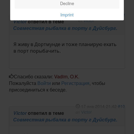
Decline
Imprint
17 янв 2014 20:00
#9
от
Victor
Victor
ответил в теме
Совместная рыбалка в порту г Дуйсбург.
Я живу в Дортмунде и тоже планирую ехать
в порт порыбачить.
Спасибо сказали:
Vadim
,
O.K.
Пожалуйста
Войти
или
Регистрация
, чтобы
присоединиться к беседе.
17 янв 2014 21:42
#10
от
Victor
Victor
ответил в теме
Совместная рыбалка в порту г Дуйсбург.