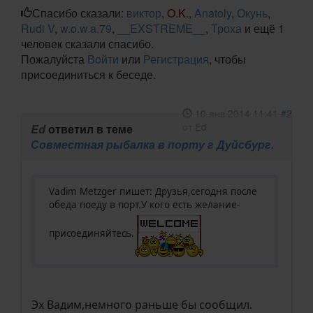
Спасибо сказали:
виктор
,
O.K.
,
Anatoly
,
Окунь
,
Rudi V
,
w.o.w.a.79
,
__EXSTREME__
,
Троха
и ещё 1
человек сказали спасибо.
Пожалуйста
Войти
или
Регистрация
, чтобы
присоединиться к беседе.
10 янв 2014 11:41
#2
от
Ed
Ed
ответил в теме
Совместная рыбалка в порту г Дуйсбург.
Vadim Metzger пишет: Друзья,сегодня после
обеда поеду в порт.У кого есть желание-
присоединяйтесь.
Эх Вадим,немного раньше бы сообщил.