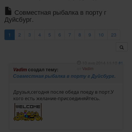
Совместная рыбалка в порту г
Дуйсбург.
1
2
3
4
5
6
7
8
9
10
23
10 янв 2014 11:19
#1
от
Vadim
Vadim
создал тему:
Совместная рыбалка в порту г Дуйсбург.
Друзья,сегодня после обеда поеду в порт.У
кого есть желание-присоединяйтесь.