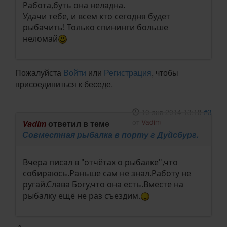
Работа,буть она неладна.
Удачи тебе, и всем кто сегодня будет
рыбачить! Только спининги больше
неломай
Пожалуйста
Войти
или
Регистрация
, чтобы
присоединиться к беседе.
10 янв 2014 13:18
#3
от
Vadim
Vadim
ответил в теме
Совместная рыбалка в порту г Дуйсбург.
Вчера писал в "отчётах о рыбалке",что
собираюсь.Раньше сам не знал.Работу не
ругай.Слава Богу,что она есть.Вместе на
рыбалку ещё не раз съездим.