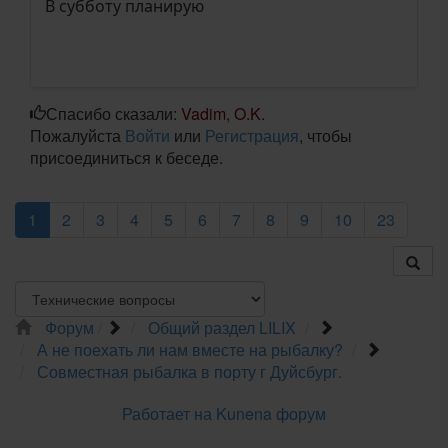
В субботу планирую
Спасибо сказали:
Vadim
,
O.K.
Пожалуйста
Войти
или
Регистрация
, чтобы
присоединиться к беседе.
1
2
3
4
5
6
7
8
9
10
23
Форум
Общий раздел LILIX
А не поехать ли нам вместе на рыбалку?
Совместная рыбалка в порту г Дуйсбург.
Работает на
Kunena форум