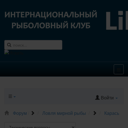
Войти
Форум
Ловля мирной рыбы
Карась