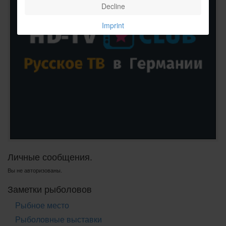
Decline
Imprint
Личные сообщения.
Вы не авторизованы.
Заметки рыболовов
Рыбное место
Рыболовные выставки