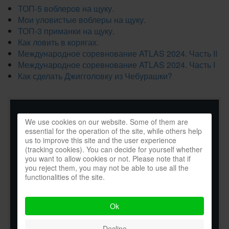
ТОП-5 воблеров на щуку.
Мои уловистые воблеры на щуку.
ТОП-3 приманки на щуку.
Как ловить в корягах.
Международное соревнование ATLAS 2024. Часть II
Международное соревнование ATLAS 2024. Часть I
Как сделать Джигголовку из Чебурашки?
We use cookies on our website. Some of them are
essential for the operation of the site, while others help
us to improve this site and the user experience
(tracking cookies). You can decide for yourself whether
you want to allow cookies or not. Please note that if
you reject them, you may not be able to use all the
functionalities of the site.
Ok
Decline