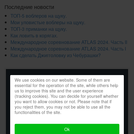
Последние новости
ТОП-5 воблеров на щуку.
Мои уловистые воблеры на щуку.
ТОП-3 приманки на щуку.
Как ловить в корягах.
Международное соревнование ATLAS 2024. Часть II
Международное соревнование ATLAS 2024. Часть I
Как сделать Джигголовку из Чебурашки?
We use cookies on our website. Some of them are
essential for the operation of the site, while others help
us to improve this site and the user experience
(tracking cookies). You can decide for yourself whether
you want to allow cookies or not. Please note that if
you reject them, you may not be able to use all the
functionalities of the site.
Ok