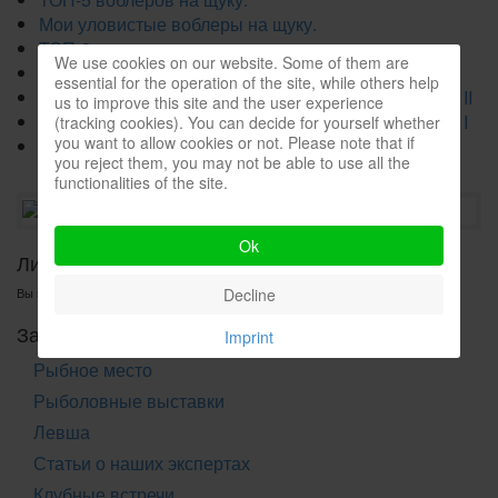
Мои уловистые воблеры на щуку.
ТОП-3 приманки на щуку.
We use cookies on our website. Some of them are
Как ловить в корягах.
essential for the operation of the site, while others help
Международное соревнование ATLAS 2024. Часть II
us to improve this site and the user experience
Международное соревнование ATLAS 2024. Часть I
(tracking cookies). You can decide for yourself whether
you want to allow cookies or not. Please note that if
Как сделать Джигголовку из Чебурашки?
you reject them, you may not be able to use all the
functionalities of the site.
Ok
Личные сообщения.
Decline
Вы не авторизованы.
Заметки рыболовов
Imprint
Рыбное место
Рыболовные выставки
Левша
Статьи о наших экспертах
Клубные встречи