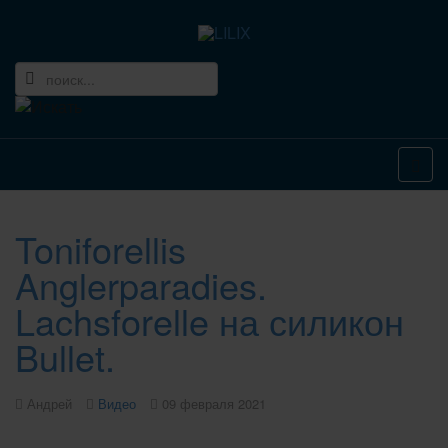
Toniforellis
Anglerparadies.
Lachsforelle на силикон
Bullet.
Андрей
Видео
09 февраля 2021