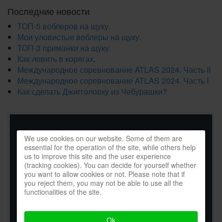
Последние новости
ТОП-5 воблеров на щуку.
Мои уловистые воблеры на щуку.
ТОП-3 приманки на щуку.
Как ловить в корягах.
Международное соревнование ATLAS 2024. Часть II
Международное соревнование ATLAS 2024. Часть I
Как сделать Джигголовку из Чебурашки?
We use cookies on our website. Some of them are
essential for the operation of the site, while others help
us to improve this site and the user experience
(tracking cookies). You can decide for yourself whether
you want to allow cookies or not. Please note that if
you reject them, you may not be able to use all the
functionalities of the site.
Ok