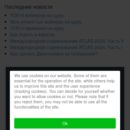
Последние новости
ТОП-5 воблеров на щуку.
Мои уловистые воблеры на щуку.
ТОП-3 приманки на щуку.
Как ловить в корягах.
Международное соревнование ATLAS 2024. Часть II
Международное соревнование ATLAS 2024. Часть I
Как сделать Джигголовку из Чебурашки?
We use cookies on our website. Some of them are
essential for the operation of the site, while others help
us to improve this site and the user experience
(tracking cookies). You can decide for yourself whether
you want to allow cookies or not. Please note that if
you reject them, you may not be able to use all the
functionalities of the site.
Ok