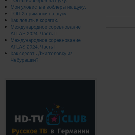
ТОП-5 воблеров на щуку.
Мои уловистые воблеры на щуку.
ТОП-3 приманки на щуку.
Как ловить в корягах.
Международное соревнование
ATLAS 2024. Часть II
Международное соревнование
ATLAS 2024. Часть I
Как сделать Джигголовку из
Чебурашки?