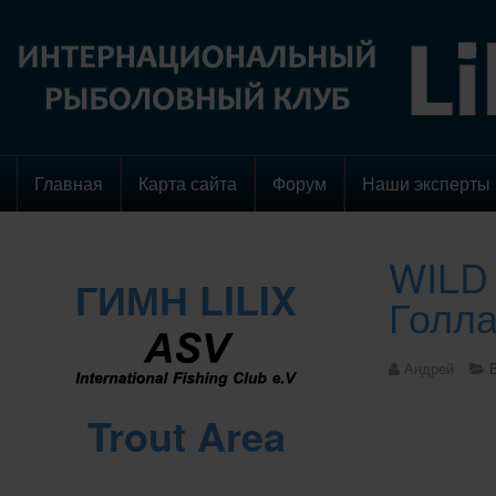
Главная
Карта сайта
Форум
Наши эксперты
WILD 
ГИМН LILIX
Голл
Андрей
Trout Area