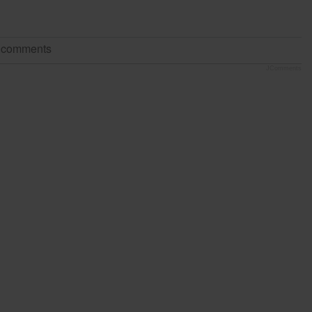
t comments
JComments