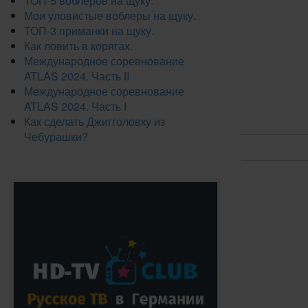
ТОП-5 воблеров на щуку.
Мои уловистые воблеры на щуку.
ТОП-3 приманки на щуку.
Как ловить в корягах.
Международное соревнование
ATLAS 2024. Часть II
Международное соревнование
ATLAS 2024. Часть I
Как сделать Джигголовку из
Чебурашки?