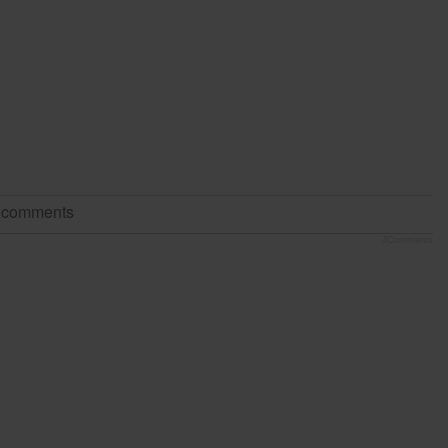
t comments
JComments