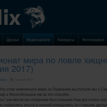
Друзья
Видеозаписи
Конкурсы
Фотографии
онат мира по ловле хищно
ия 2017)
идео
12 июня 2017
.На этом чемпионате мира за Германию выступали мы с С
хир и Женя,большое им за это спасибо.
сь",как могли,но соперники был сильнее.Нам досталось пос
му,набрались опыта и знаний,повидались со старыми друз