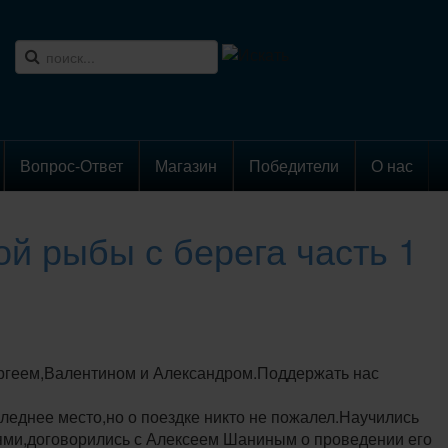
Вопрос-Ответ
Магазин
Победители
О нас
й рыбы с берега часть 1
ергеем,Валентином и Александром.Поддержать нас
леднее место,но о поездке никто не пожалел.Научились
ьями,договорились с Алексеем Шаниным о проведении его