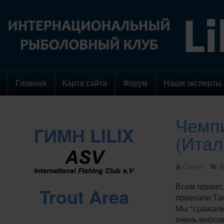
Главная
Карта сайта
Форум
Наши эксперты
Чемпи
ГИМН LILIX
(Итал
Сергей
В
Всем привет
Trout Area
приехали Та
Мы "сражали
очень много