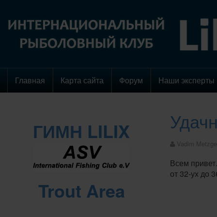
Главная
Карта сайта
Форум
Наши эксперты
Удачн
ГИМН LILIX
Vadim Metzge
Всем привет
от 32-ух до 
Trout Area