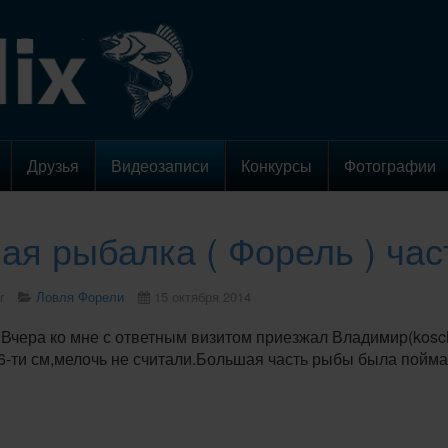
Друзья
Видеозаписи
Конкурсы
Фотографии
ая рыбалка ( Форель ) час
r
Ловля Форели
15 октября 2014
.Вчера ко мне с ответным визитом приезжал Владимир(kosc
36-ти см,мелочь не считали.Большая часть рыбы была пойма