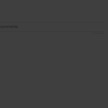
t comments
JComments