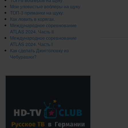
ТОП-5 воблеров на щуку.
Мои уловистые воблеры на щуку.
ТОП-3 приманки на щуку.
Как ловить в корягах.
Международное соревнование
ATLAS 2024. Часть II
Международное соревнование
ATLAS 2024. Часть I
Как сделать Джигголовку из
Чебурашки?