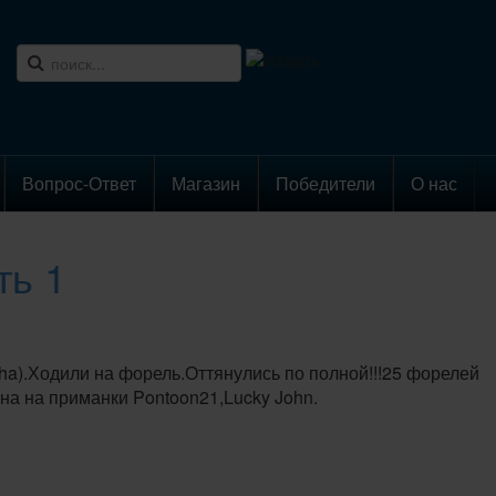
Вопрос-Ответ
Магазин
Победители
О нас
ть 1
ha).Ходили на форель.Оттянулись по полной!!!25 форелей
на на приманки Pontoon21,Lucky John.