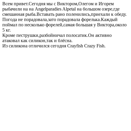
Всем привет.Сегодня мы с Виктором,Олегом и Игорем
рыбачили на на Angelparadies Alpetal на большом озере,где
смешанная рыба.Вставать рано поленились,приехали к обеду.
Погода не порадовала,зато порадовала форелька.Каждый
поймал по несколько форелей,самая большая у Виктора,около
5 кг.
Кроме пеструшки,разбойничал полосатик.Он активно
атаковал как силикон,так и блёсна.
Из силикона отличился сегодня Crayfish Crazy Fish.