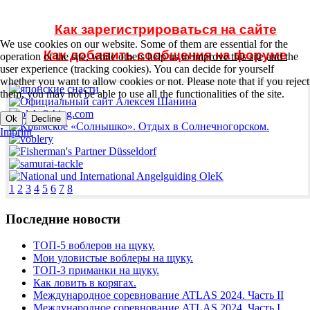
Как зарегистрироваться на сайте
We use cookies on our website. Some of them are essential for the
Как добавить сообщения
на форуме
operation of the site, while others help us to improve this site and the
user experience (tracking cookies). You can decide for yourself
whether you want to allow cookies or not. Please note that if you reject
them, you may not be able to use all the functionalities of the site.
Ok
Decline
Imprint
1
2
3
4
5
6
7
8
Последние новости
ТОП-5 воблеров на щуку.
Мои уловистые воблеры на щуку.
ТОП-3 приманки на щуку.
Как ловить в корягах.
Международное соревнование ATLAS 2024. Часть II
Международное соревнование ATLAS 2024. Часть I