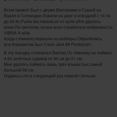
Всем привет! Был с двумя Викторами и Сашей на
Ваале в Голландии.Ловили на джиг и отводной с 14-ти
до 24-ёх.Рыба бастовала,но от нуля уйти удалось
всем.По светлому лучше всех отработали виброхвосты
VIBRA A-elita.
Когда стемнело,перешли на воблеры.Обрыбились
все.Фаворитом был Crack Jack 98 Pontoon21.
В эту поездку отличился Виктор.По тёмному он поймал
4-ёх зачётных судаков от 44 см до 51 см.
Мне удалось поймать лишь трёх клыкастых,самый
большой-56 см.
Надеюсь,что в следующий раз повезёт больше.