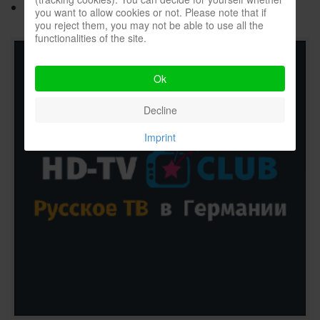
Как сделать Джигголовку из Чебурашки?
you want to allow cookies or not. Please note that if
you reject them, you may not be able to use all the
functionalities of the site.
Ok
Decline
Imprint