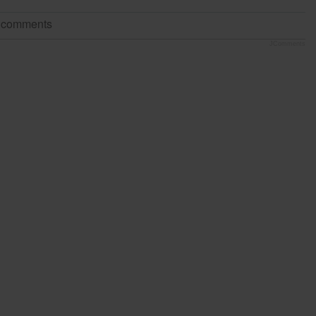
t comments
JComments