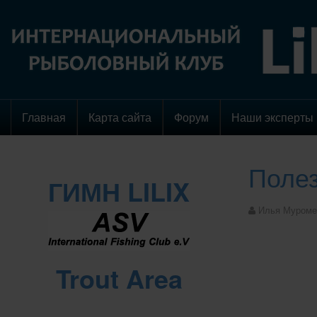
Главная
Карта сайта
Форум
Наши эксперты
Полез
ГИМН LILIX
Илья Муроме
Trout Area