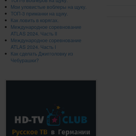
ТОП-5 воблеров на щуку.
Мои уловистые воблеры на щуку.
ТОП-3 приманки на щуку.
Как ловить в корягах.
Международное соревнование
ATLAS 2024. Часть II
Международное соревнование
ATLAS 2024. Часть I
Как сделать Джигголовку из
Чебурашки?