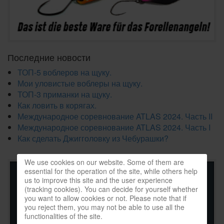
Последние новости
ТОП-5 воблеров на щуку.
Мои уловистые воблеры на щуку.
ТОП-3 приманки на щуку.
Как ловить в корягах.
Международное соревнование ATLAS 2024. Часть II
Международное соревнование ATLAS 2024. Часть I
Как сделать Джигголовку из Чебурашки?
We use cookies on our website. Some of them are
essential for the operation of the site, while others help
us to improve this site and the user experience
(tracking cookies). You can decide for yourself whether
you want to allow cookies or not. Please note that if
you reject them, you may not be able to use all the
functionalities of the site.