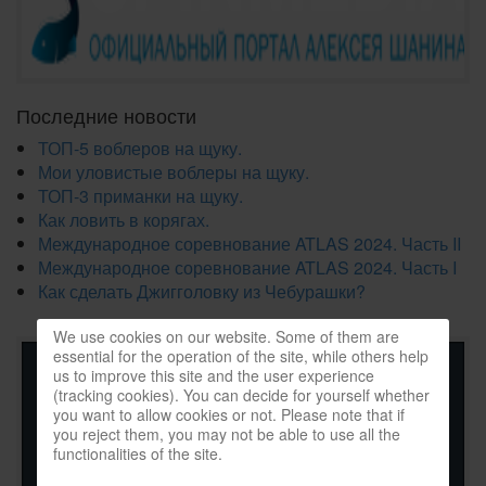
Последние новости
ТОП-5 воблеров на щуку.
Мои уловистые воблеры на щуку.
ТОП-3 приманки на щуку.
Как ловить в корягах.
Международное соревнование ATLAS 2024. Часть II
Международное соревнование ATLAS 2024. Часть I
Как сделать Джигголовку из Чебурашки?
We use cookies on our website. Some of them are
essential for the operation of the site, while others help
us to improve this site and the user experience
(tracking cookies). You can decide for yourself whether
you want to allow cookies or not. Please note that if
you reject them, you may not be able to use all the
functionalities of the site.