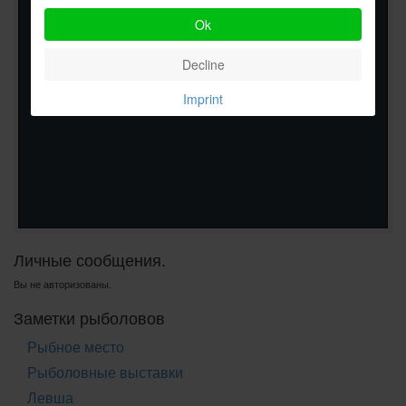
Ok
Decline
Imprint
Личные сообщения.
Вы не авторизованы.
Заметки рыболовов
Рыбное место
Рыболовные выставки
Левша