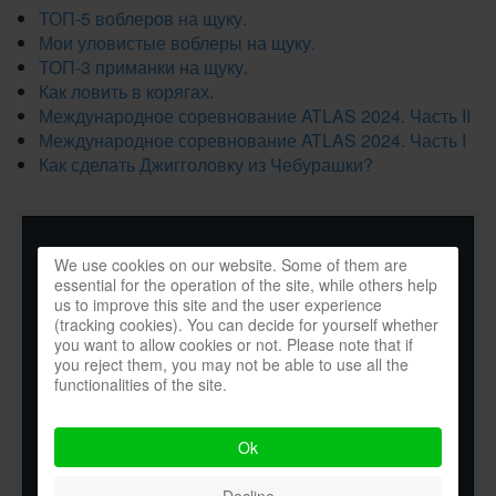
ТОП-5 воблеров на щуку.
Мои уловистые воблеры на щуку.
ТОП-3 приманки на щуку.
Как ловить в корягах.
Международное соревнование ATLAS 2024. Часть II
Международное соревнование ATLAS 2024. Часть I
Как сделать Джигголовку из Чебурашки?
We use cookies on our website. Some of them are
essential for the operation of the site, while others help
us to improve this site and the user experience
(tracking cookies). You can decide for yourself whether
you want to allow cookies or not. Please note that if
you reject them, you may not be able to use all the
functionalities of the site.
Ok
Decline