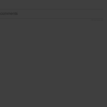
t comments
JComments