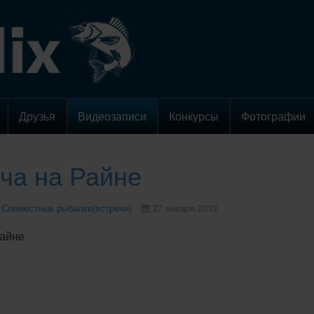
Друзья
Видеозаписи
Конкурсы
Фотографии
ча на Райне
Совместные рыбалки(встречи)
27 января 2013
Райне