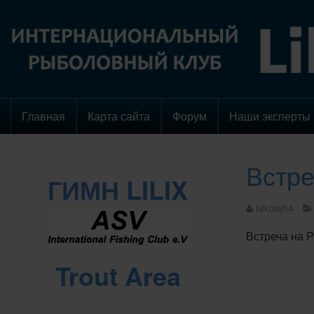
Главная
Карта сайта
Форум
Наши эксперты
Встре
ГИМН LILIX
Nikolaj54
Встреча на 
Trout Area