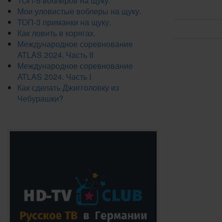
ТОП-5 воблеров на щуку.
Мои уловистые воблеры на щуку.
ТОП-3 приманки на щуку.
Как ловить в корягах.
Международное соревнование
ATLAS 2024. Часть II
Международное соревнование
ATLAS 2024. Часть I
Как сделать Джигголовку из
Чебурашки?