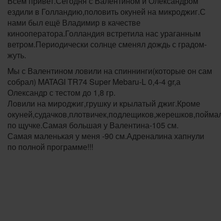
Всем привет.Сегодня с Валентином и Олександром
ездили в Голландию,половить окуней на микроджиг.С
нами был ещё Владимир в качестве
кинооператора.Голландия встретила нас ураганным
ветром.Периодически солнце сменял дождь с градом-
жуть.
Mы с Валентином ловили на спиннинги(которые он сам
собрал) MATAGI TR74 Super Mebaru-L 0,4-4 gr,а
Олександр с тестом до 1,8 гр.
Ловили на мироджиг,грушку и крылатый джиг.Кроме
окуней,судачков,плотвичек,подлещиков,жерешков,пойма
по щучке.Самая большая у Валентина-105 см.
Самая маленькая у меня -90 см.Адреналина хапнули
по полной программе!!!