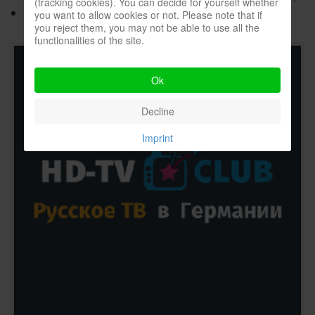
(tracking cookies). You can decide for yourself whether
Как сделать Джигголовку из Чебурашки?
you want to allow cookies or not. Please note that if
you reject them, you may not be able to use all the
functionalities of the site.
Ok
Decline
Imprint