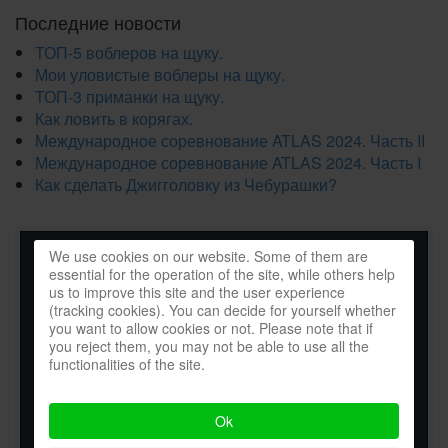
Последние новости
ТОП-5 воблеров на щуку.
Мои уловистые воблеры на щуку.
ТОП-3 приманки на щуку.
Как ловить в корягах.
Международное соревнование ATLAS 2024. Часть II
Международное соревнование ATLAS 2024. Часть I
Как сделать Джигголовку из Чебурашки?
We use cookies on our website. Some of them are
essential for the operation of the site, while others help
us to improve this site and the user experience
(tracking cookies). You can decide for yourself whether
you want to allow cookies or not. Please note that if
you reject them, you may not be able to use all the
functionalities of the site.
Ok