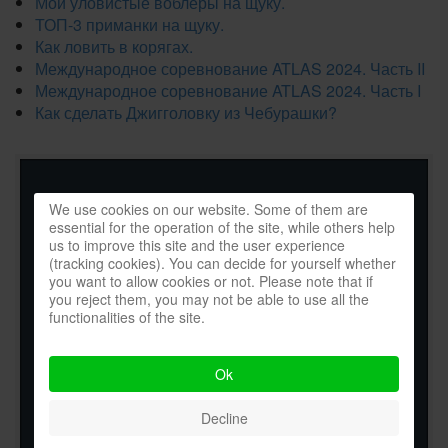
Мои уловистые воблеры на щуку.
ТОП-3 приманки на щуку.
Как ловить в корягах.
Международное соревнование ATLAS 2024. Часть II
Международное соревнование ATLAS 2024. Часть I
Как сделать Джигголовку из Чебурашки?
We use cookies on our website. Some of them are
essential for the operation of the site, while others help
us to improve this site and the user experience
(tracking cookies). You can decide for yourself whether
you want to allow cookies or not. Please note that if
you reject them, you may not be able to use all the
functionalities of the site.
Ok
Decline