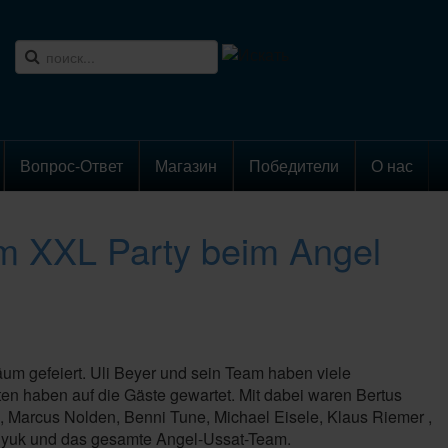
Вопрос-Ответ
Магазин
Победители
О нас
um XXL Party beim Angel
um gefeiert. Uli Beyer und sein Team haben viele
en haben auf die Gäste gewartet. Mit dabei waren Bertus
, Marcus Nolden, Benni Tune, Michael Eisele, Klaus Riemer ,
elyuk und das gesamte Angel-Ussat-Team.