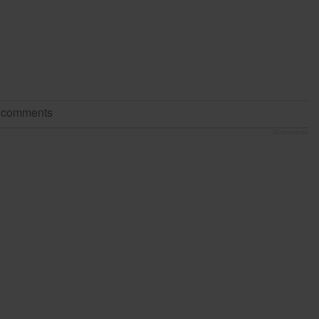
t comments
JComments