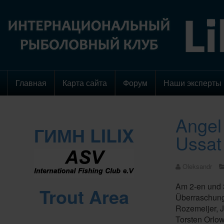
Главная
Карта сайта
Форум
Наши эксперты
Angel
ГИМН LILIX
Ussat
Oleksandr
Am 2-en und 3
Trout Area
Überraschunge
Rozemeijer, J
Torsten Orlo