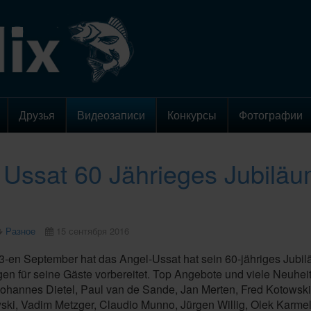
Друзья
Видеозаписи
Конкурсы
Фотографии
 Ussat 60 Jährieges Jubilä
Разное
15 сентября 2016
-en September hat das Angel-Ussat hat sein 60-jähriges Jubilä
n für seine Gäste vorbereitet. Top Angebote und viele Neuheit
ohannes Dietel, Paul van de Sande, Jan Merten, Fred Kotowski
wski, Vadim Metzger, Claudio Munno, Jürgen Willig, Olek Karm