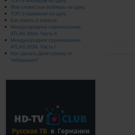
ТОП-5 воблеров на щуку.
Мои уловистые воблеры на щуку.
ТОП-3 приманки на щуку.
Как ловить в корягах.
Международное соревнование
ATLAS 2024. Часть II
Международное соревнование
ATLAS 2024. Часть I
Как сделать Джигголовку из
Чебурашки?