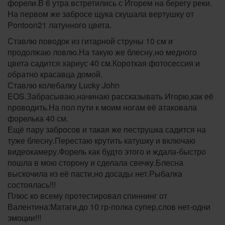
форели.В 6 утра встретились с Игорем на берегу реки.
На первом же забросе щука скушала вертушку от
Pontoon21 латунного цвета.
Ставлю поводок из гитарной струны 10 см и
продолжаю ловлю.На такую же блесну,но медного
цвета садится хариус 40 см.Короткая фотосессия и
обратно красавца домой.
Ставлю колебалку Lucky John
EOS.Забрасываю,начинаю рассказывать Игорю,как её
проводить.На пол пути к моим ногам её атаковала
форелька 40 см.
Ещё пару забросов и такая же пеструшка садится на
туже блесну.Перестаю крутить катушку и включаю
видеокамеру.Форель как будто этого и ждала-быстро
пошла в мою сторону и сделала свечку.Блесна
выскочила из её пасти,но досады нет.Рыбалка
состоялась!!!
Плюс ко всему протестировал спиннинг от
Валентина:Матаги,до 10 гр-полка супер,слов нет-одни
эмоции!!!