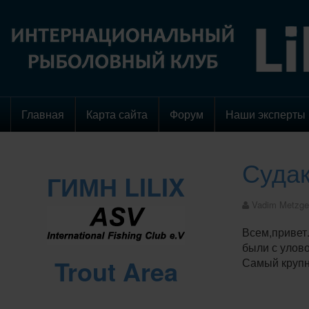
Главная
Карта сайта
Форум
Наши эксперты
Судак
ГИМН LILIX
Vadim Metzge
Всем,привет
были с улов
Trout Area
Самый крупн