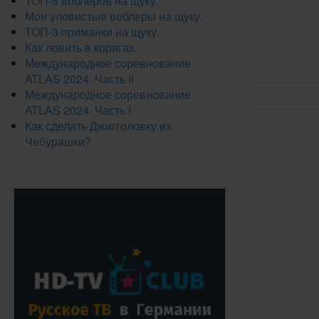
ТОП-5 воблеров на щуку.
Мои уловистые воблеры на щуку.
ТОП-3 приманки на щуку.
Как ловить в корягах.
Международное соревнование
ATLAS 2024. Часть II
Международное соревнование
ATLAS 2024. Часть I
Как сделать Джигголовку из
Чебурашки?