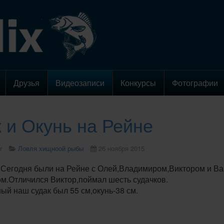
Друзья
Видеозаписи
Конкурсы
Фотографии
 и Окунь на Рейне
r
Ловля хищноой рыбы
26 ноября 2015
.Сегодня были на Рейне с Олей,Владимиром,Виктором и Ва
ом.Отличился Виктор,поймал шесть судачков.
ый наш судак был 55 см,окунь-38 см.