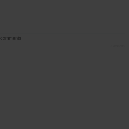
t comments
JComments