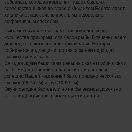
собралась хорошая компания наших бывших
соотечественников,во главе с Михаилом.Ребята ловят
хищника с лодок очень простым,но довольно
эффективным способом.
Рыбалка начинается с замешивания большого
количества прикормки для белой рыбы.В течении всего
дня ведётся активное прикармливание.На корм
собирается подлещик и плотва ,а за ней подходят
судаки,окуни и щуки.
Сегодня лодки были заякорены на свале глубин с семи
на 11 метров.Ловили на балансиры и довольно
успешно.Нашей компанией было поймано несколько
судаков(55-75 см) и щук(70-90 см).
Окуни сегодня бастовали,но на балансиры довольно
часто подбагривались подлещики и плотва.