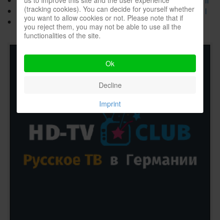
Международное соревнование ATLAS 2024. Часть II
(tracking cookies). You can decide for yourself whether
Международное соревнование ATLAS 2024. Часть I
you want to allow cookies or not. Please note that if
Как сделать Джигголовку из Чебурашки?
you reject them, you may not be able to use all the
functionalities of the site.
Ok
Decline
Imprint