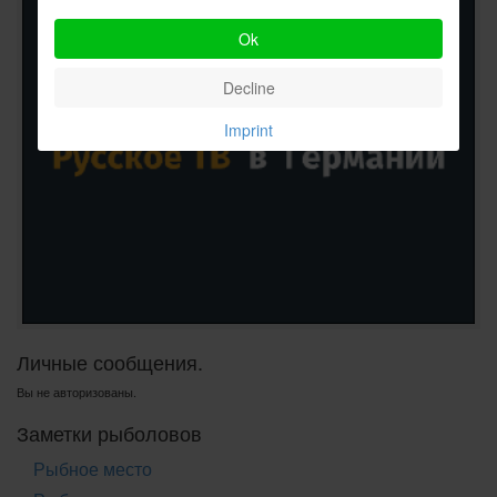
Ok
Decline
Imprint
Личные сообщения.
Вы не авторизованы.
Заметки рыболовов
Рыбное место