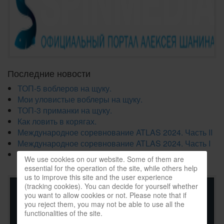
Последние новости
ТОП-5 воблеров на щуку.
Мои уловистые воблеры на щуку.
ТОП-3 приманки на щуку.
Как ловить в корягах.
Международное соревнование ATLAS 2024. Часть II
Международное соревнование ATLAS 2024. Часть I
Как сделать Джигголовку из Чебурашки?
We use cookies on our website. Some of them are
essential for the operation of the site, while others help
us to improve this site and the user experience
(tracking cookies). You can decide for yourself whether
you want to allow cookies or not. Please note that if
you reject them, you may not be able to use all the
functionalities of the site.