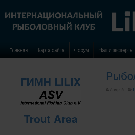
Главная
Карта сайта
Форум
Наши эксперты
Рыбол
ГИМН LILIX
Андрей
Trout Area