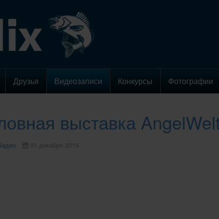
Друзья
Видеозаписи
Конкурсы
Фотографии
овная выставка AngelWelt 
Видео
01 декабря 2019