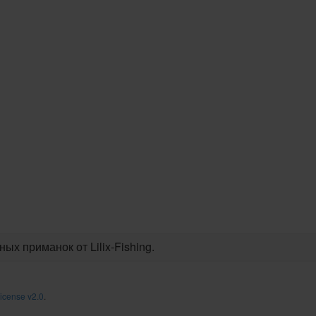
ых приманок от Lilix-Fishing.
icense v2.0
.