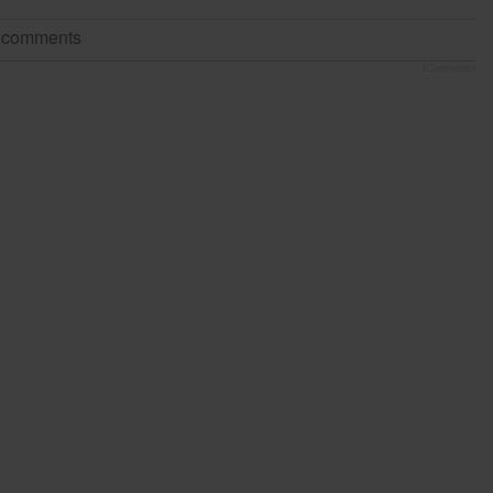
t comments
JComments