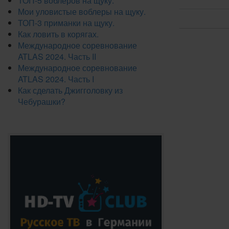
ТОП-5 воблеров на щуку.
Мои уловистые воблеры на щуку.
ТОП-3 приманки на щуку.
Как ловить в корягах.
Международное соревнование
ATLAS 2024. Часть II
Международное соревнование
ATLAS 2024. Часть I
Как сделать Джигголовку из
Чебурашки?