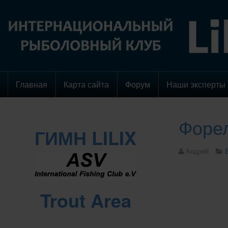
Главная
Карта сайта
Форум
Наши эксперты
Форел
ГИМН LILIX
Андрей
Trout Area