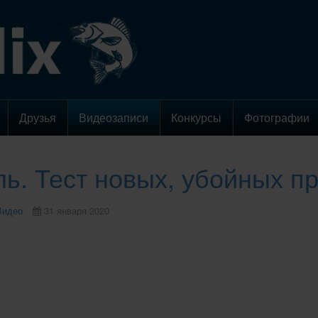
Друзья
Видеозаписи
Конкурсы
Фотографии
ь. Тест новых, убойных при
Видео
31 января 2020