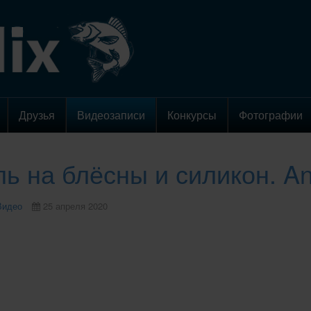
Друзья
Видеозаписи
Конкурсы
Фотографии
ь на блёсны и силикон. An
Видео
25 апреля 2020