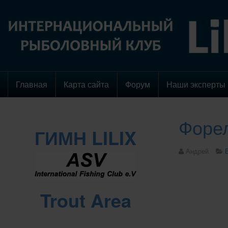
Главная
Карта сайта
Форум
Наши эксперты
Форел
ГИМН LILIX
Андрей
Trout Area