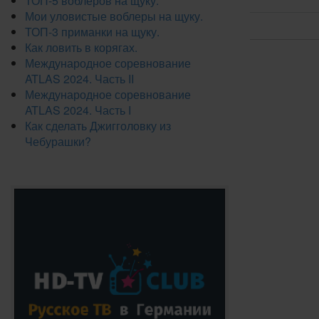
ТОП-5 воблеров на щуку.
Мои уловистые воблеры на щуку.
ТОП-3 приманки на щуку.
Как ловить в корягах.
Международное соревнование
ATLAS 2024. Часть II
Международное соревнование
ATLAS 2024. Часть I
Как сделать Джигголовку из
Чебурашки?