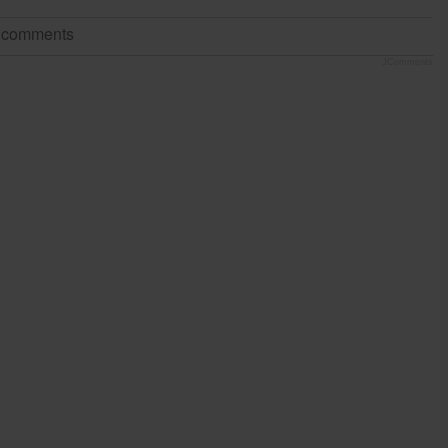
t comments
JComments