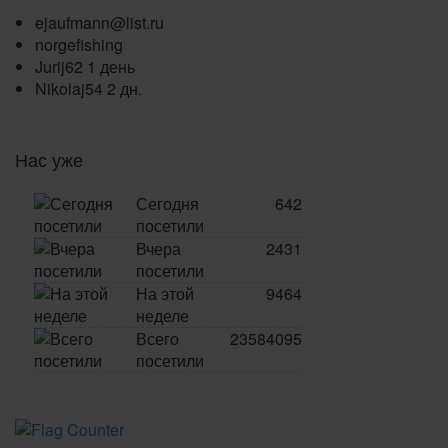
ejaufmann@list.ru
norgefishing
Jurij62
1 день
Nikolaj54
2 дн.
Нас уже
Сегодня
642
посетили
Вчера
2431
посетили
На этой
9464
неделе
Всего
23584095
посетили