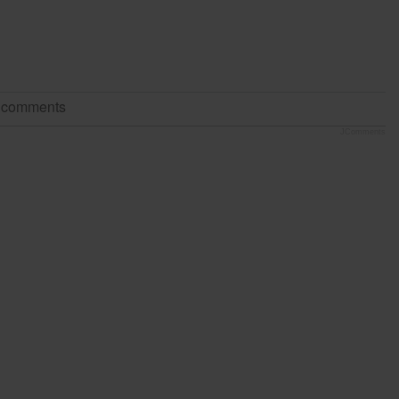
t comments
JComments