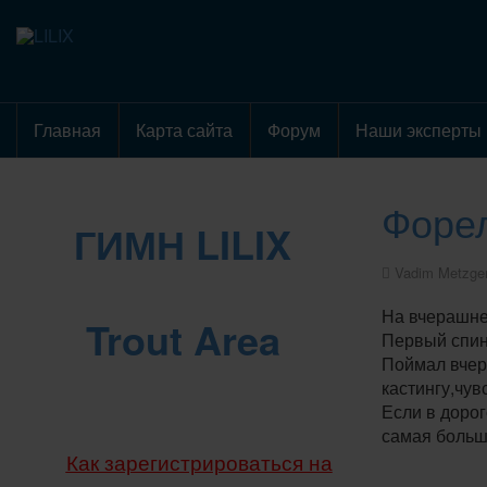
Главная
Карта сайта
Форум
Наши эксперты
Форел
ГИМН LILIX
Vadim Metzge
На вчерашней
Trout Area
Первый спин
Поймал вчера
кастингу,чув
Если в дорог
самая больша
Как зарегистрироваться на