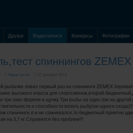
Друзья
Видеозаписи
Конкурсы
Фотографии
ь,тест спиннингов ZEMEX
r
Наши тесты
27 декабря 2016
 рыбалке ловил первый раз на спиннинги ZEMEX Impressive 
нинг высокого класса для спортсменов,второй-бюджетный,д
 три лакс-форели и щучку.Три рыбы на один,три на другой
ствительности и способности вязать рыбу(ни одного схода)!!
ом спиннинге я и не сомневался,то бюджетный приятно уди
я на 3,7 кг.Справился без проблем!!!