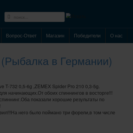
Вопрос-Ответ
Магазин
Победители
О нас
 (Рыбалка в Германии)
T-732 0,5-6g ,ZEMEX Spider Pro 210 0,3-5g.
ля начинающих.От обоих спиннингов в восторге!!!
 спиннинг.Оба показали хорошие результаты по
!
вил!!!На него было поймано три форели,в том числе