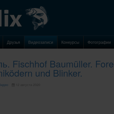
Друзья
Видеозаписи
Конкурсы
Фотографии
ь. Fischhof Baumüller. Fore
ködern und Blinker.
Видео
12 августа 2020