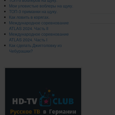
ТОП-5 воблеров на щуку.
Мои уловистые воблеры на щуку.
ТОП-3 приманки на щуку.
Как ловить в корягах.
Международное соревнование
ATLAS 2024. Часть II
Международное соревнование
ATLAS 2024. Часть I
Как сделать Джигголовку из
Чебурашки?