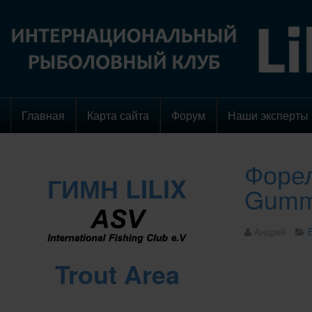
Главная
Карта сайта
Форум
Наши эксперты
Форел
ГИМН LILIX
Gummi
Андрей
Trout Area