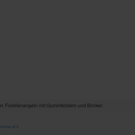
r. Forellenangeln mit Gummiködern und Blinker.
icense v2.0
.