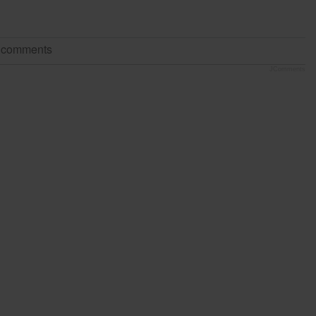
t comments
JComments