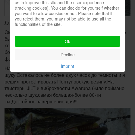
us to improve this site and the user experience
(tracking cookies). You can decide for yourself whether
you want to allow cookies or not. Please note that if
you reject them, you may not be able to use all the
До других воблеров просто не дошли руки.
functionalities of the site.
Около 18-00 Юрген предложил поехать на базу,нужно
было пообедать и поужинать одновременно.Как не
Ok
хотелось мне остаться,пришлось подчиниться
большинству,Мы и так поймали более чем по десять
Decline
форелей каждый.
Imprint
Наскоро перекусив я взял лодку и поплыл поблеснить
щуку.Оставалось не более двух часов до темноты и я
решил протестировать Понтуновскую резину.На
твистеры JILT и виброхвосты Awaruna было поймано
несколько щук,самая большая-более 80-ти
см.Достойное завершение дня!!!