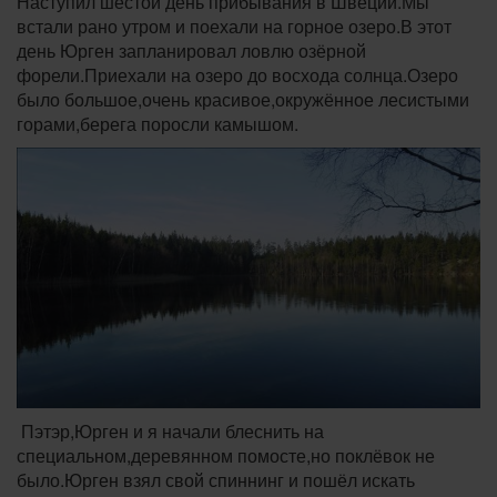
Наступил шестой день прибывания в Швеции.Мы
встали рано утром и поехали на горное озеро.В этот
день Юрген запланировал ловлю озёрной
форели.Приехали на озеро до восхода солнца.Озеро
было большое,очень красивое,окружённое лесистыми
горами,берега поросли камышом.
Пэтэр,Юрген и я начали блеснить на
специальном,деревянном помосте,но поклёвок не
было.Юрген взял свой спиннинг и пошёл искать