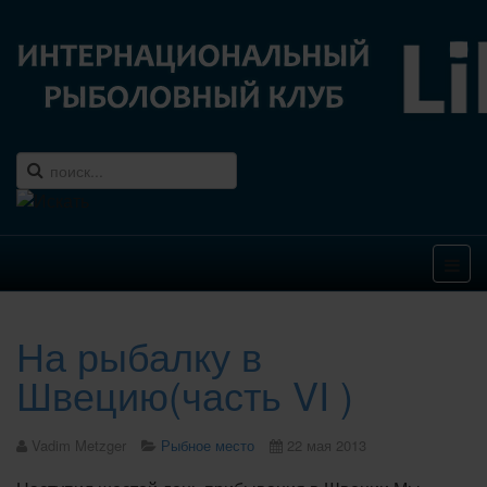
На рыбалку в
Швецию(часть VI )
Vadim Metzger
Рыбное место
22 мая 2013