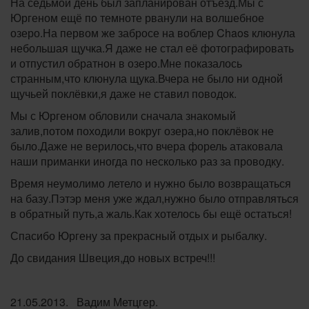
На седьмой день был запланирован отъезд.Мы с
Юргеном ещё по темноте рванули на волшебное
озеро.На первом же забросе на воблер Chaos клюнула
небольшая щучка.Я даже не стал её фотографировать
и отпустил обратнон в озеро.Мне показалось
странным,что клюнула щука.Вчера не было ни одной
щучьей поклёвки,я даже не ставил поводок.
Мы с Юргеном обловили сначала знакомый
залив,потом походили вокруг озера,но поклёвок не
было.Даже не верилось,что вчера форель атаковала
наши приманки иногда по несколько раз за проводку.
Время неумолимо летело и нужно было возвращаться
на базу.Пэтэр меня уже ждал,нужно было отправляться
в обратный путь,а жаль.Как хотелось бы ещё остаться!
Спасибо Юргену за прекрасный отдых и рыбалку.
До свидания Швеция,до новых встреч!!!
21.05.2013. Вадим Метцгер.