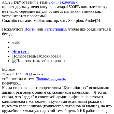
ACHOYAN
ответил в теме
Тюнинг катушек.
привет друзья у меня катушка сахара1500FB намотает леску
не гладко середине шпули остается маленьки виемка как
устранит этот проблемы?
Спасибо сказали:
Vadim
,
виктор
,
ssm
,
Skorpion
,
Andrej74
Пожалуйста
Войти
или
Регистрация
, чтобы присоединиться к
беседе.
vvik
Не в сети
Пользователь заблокирован
Больше
24 янв 2017 18:59
#4
от
vvik
vvik
ответил в теме
Тюнинг катушек.
пофлудю...
Когда сталкиваюсь с творчеством "Куилибиных" вспоминаю
давний разговор с одним оружейником ижевским... Я тогда
сказал, что "деды" в советской армии в афгане на автомат
калашникова с матюками и кулаками всаживали рожки от
пулемета калашникова (количество патронов бОльшее), на что
оружейник хмыкнул: над этой темой целый КБ работал, люди