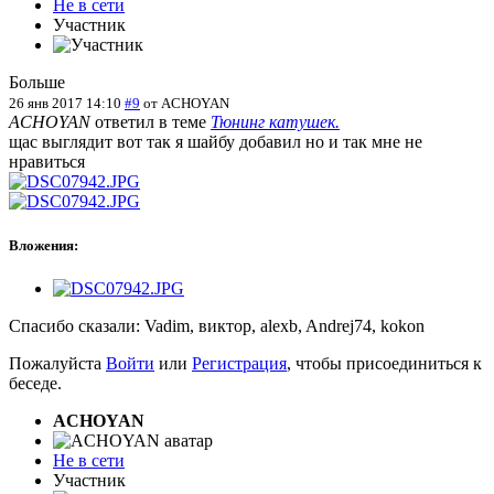
Не в сети
Участник
Больше
26 янв 2017 14:10
#9
от
ACHOYAN
ACHOYAN
ответил в теме
Тюнинг катушек.
щас выглядит вот так я шайбу добавил но и так мне не
нравиться
Вложения:
Спасибо сказали:
Vadim
,
виктор
,
alexb
,
Andrej74
,
kokon
Пожалуйста
Войти
или
Регистрация
, чтобы присоединиться к
беседе.
ACHOYAN
Не в сети
Участник