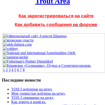
Trout Area
Как зарегистрироваться на сайте
Как добавить сообщения
на форуме
1
2
3
4
5
6
7
8
Последние новости
ТОП-5 воблеров на щуку.
Мои уловистые воблеры на щуку.
ТОП-3 приманки на щуку.
Как ловить в корягах.