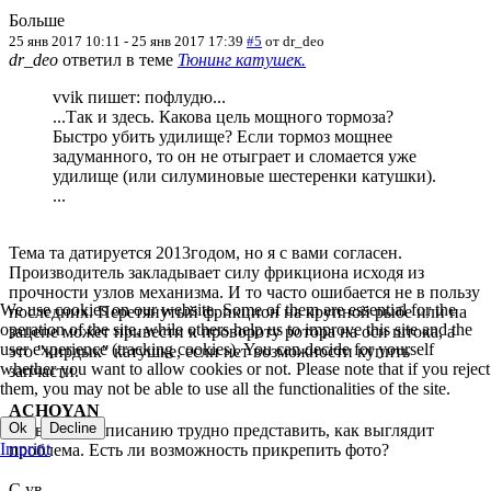
Больше
25 янв 2017 10:11
-
25 янв 2017 17:39
#5
от
dr_deo
dr_deo
ответил в теме
Тюнинг катушек.
vvik пишет: пофлудю...
...Так и здесь. Какова цель мощного тормоза?
Быстро убить удилище? Если тормоз мощнее
задуманного, то он не отыграет и сломается уже
удилище (или силуминовые шестеренки катушки).
...
Тема та датируется 2013годом, но я с вами согласен.
Производитель закладывает силу фрикциона исходя из
прочности узлов механизма. И то часто ошибается не в пользу
We use cookies on our website. Some of them are essential for the
последних. Перетянутый фрикцион на крупной рыбе или на
operation of the site, while others help us to improve this site and the
зацепе может привести к провороту ротора на оси штока, а
user experience (tracking cookies). You can decide for yourself
это "кирдык" катушке, если нет возможности купить
whether you want to allow cookies or not. Please note that if you reject
запчасти.
them, you may not be able to use all the functionalities of the site.
ACHOYAN
Ok
Decline
По вашему описанию трудно представить, как выглядит
Imprint
проблема. Есть ли возможность прикрепить фото?
С ув.