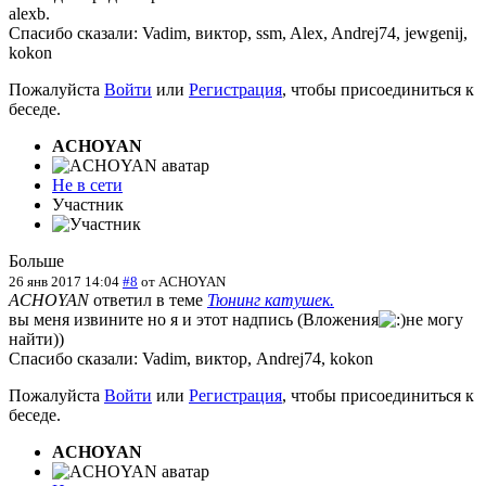
alexb
.
Спасибо сказали:
Vadim
,
виктор
,
ssm
,
Alex
,
Andrej74
,
jewgenij
,
kokon
Пожалуйста
Войти
или
Регистрация
, чтобы присоединиться к
беседе.
ACHOYAN
Не в сети
Участник
Больше
26 янв 2017 14:04
#8
от
ACHOYAN
ACHOYAN
ответил в теме
Тюнинг катушек.
вы меня извините но я и этот надпись (Вложения
не могу
найти))
Спасибо сказали:
Vadim
,
виктор
,
Andrej74
,
kokon
Пожалуйста
Войти
или
Регистрация
, чтобы присоединиться к
беседе.
ACHOYAN