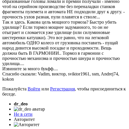
образованные головы ломали и премии получали - именно
чтоб на серийном производстве без переналадки станков
фрагменты пулемета и автомата НЕ подходили друг к другу. -
прочность узлов разная, пули плавятся в стволе...
Так и здесь. Какова цель мощного тормоза? Быстро убить
удилище? Если тормоз мощнее задуманного, то он не
отыграет и сломается уже удилище (или силуминовые
шестеренки катушки). Это все равно, что на легковой
автомобиль ОДНО колесо от грузовика поставить - пущай
народ дивится высокой посадке и проходимости. Вещь
должна быть В ГАРМОНИИ.. Тормоз в гармонии с
прочностью механизма и прочностью шнура и прочностью
удилища....
Извините за много букфф....
Спасибо сказали:
Vadim
,
виктор
,
sviktor1961
,
ssm
,
Andrej74
,
kokon
Пожалуйста
Войти
или
Регистрация
, чтобы присоединиться к
беседе.
dr_deo
Не в сети
Авторитет