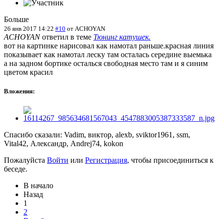
Больше
26 янв 2017 14:22
#10
от
ACHOYAN
ACHOYAN
ответил в теме
Тюнинг катушек.
вот на картинке нарисовал как намотал раньше.красная линия
показывает как намотал леску там осталась середине выемька
а на задном бортике осталься свободная место там и я синим
цветом красил
Вложения:
Спасибо сказали:
Vadim
,
виктор
,
alexb
,
sviktor1961
,
ssm
,
Vital42
,
Александр
,
Andrej74
,
kokon
Пожалуйста
Войти
или
Регистрация
, чтобы присоединиться к
беседе.
В начало
Назад
1
2