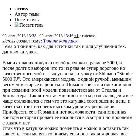
sicross
Автор темы
Посетитель
09 июль 2013 13:38
-
09 июль 2013 13:46
#1
от
sicross
sicross
создал тему:
Тюнинг катушек.
Тема о тюнинге, как для эстетики так и для улучшения тех.
данных катушек.
В моих планах покупка новой катушки в размере 5000, и
после долгих выборов что то из ряда не супер дорогово но
качественного мой взгляд упал на катушку от Shimano "Stradic
5000 FJ". Это амереканская модель, с одной ручкой, меньшим
весом чем старые варианты и Шимано кое что из механизмов
при создании этой модели повзаимствовала от Стеллы и
Биомастера. Так вот читая мнения и тесты разных людей я все
чаще сталкивался с тем что это катушка соотношение цены и
качества стоит на очень высоком уровне у рыболовов
Приобрести ее в Германии нет возможности. единственная
контора которая продает ее нахолится в Австрии но проблемм
с заказом нет.
Итак что в катушке можно поменять а можно и оставить так
как есть, если менять то почему если она такая хорошая, все