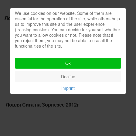
We use cookies on our website. Some of them are
Ловля Сома в порту часть2
essential for the operation of the site, while others help
us to improve this site and the user experience
(tracking cookies). You can decide for yourself whether
you want to allow cookies or not. Please note that if
you reject them, you may not be able to use all the
functionalities of the site.
Ok
Decline
Imprint
Ловля Сига на Зорпезее 2012г