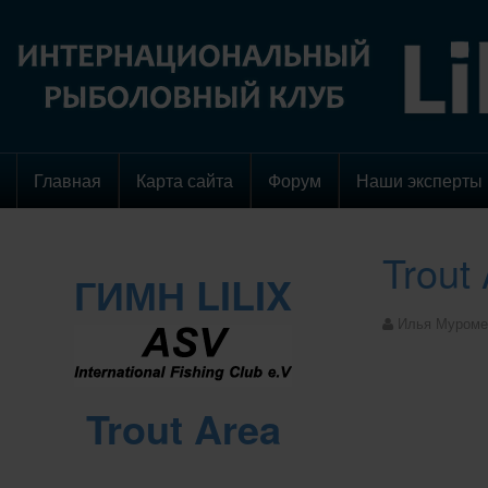
Главная
Карта сайта
Форум
Наши эксперты
Trout
ГИМН LILIX
Илья Муроме
Trout Area