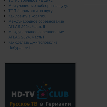
ТОП-5 воблеров на щуку.
Мои уловистые воблеры на щуку.
ТОП-3 приманки на щуку.
Как ловить в корягах.
Международное соревнование
ATLAS 2024. Часть II
Международное соревнование
ATLAS 2024. Часть I
Как сделать Джигголовку из
Чебурашки?