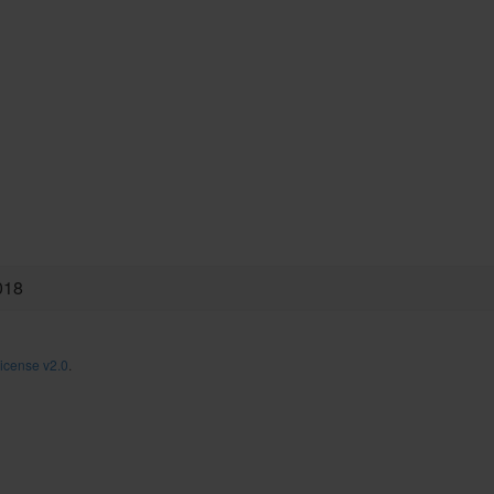
018
icense v2.0
.