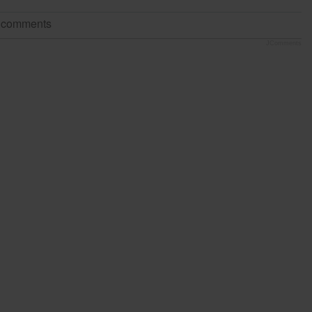
t comments
JComments