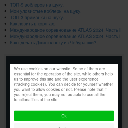
ТОП-5 воблеров на щуку.
Мои уловистые воблеры на щуку.
ТОП-3 приманки на щуку.
Как ловить в корягах.
Международное соревнование ATLAS 2024. Часть II
Международное соревнование ATLAS 2024. Часть I
Как сделать Джигголовку из Чебурашки?
We use cookies on our website. Some of them are
essential for the operation of the site, while others help
us to improve this site and the user experience
(tracking cookies). You can decide for yourself whether
you want to allow cookies or not. Please note that if
you reject them, you may not be able to use all the
functionalities of the site.
Ok