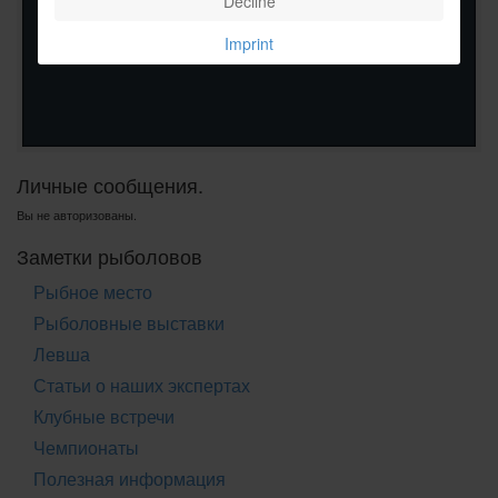
Decline
Imprint
Личные сообщения.
Вы не авторизованы.
Заметки рыболовов
Рыбное место
Рыболовные выставки
Левша
Статьи о наших экспертах
Клубные встречи
Чемпионаты
Полезная информация