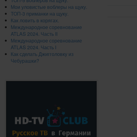
ТОП-5 воблеров на щуку.
Мои уловистые воблеры на щуку.
ТОП-3 приманки на щуку.
Как ловить в корягах.
Международное соревнование
ATLAS 2024. Часть II
Международное соревнование
ATLAS 2024. Часть I
Как сделать Джигголовку из
Чебурашки?