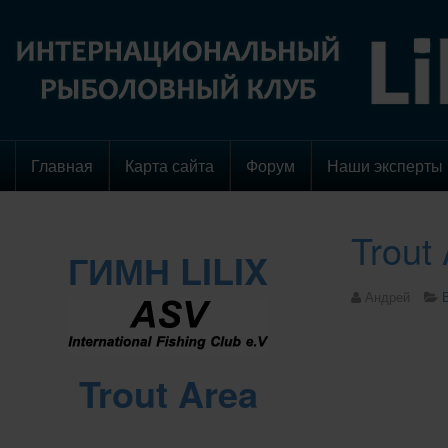
Главная
Карта сайта
Форум
Наши эксперты
Trout
ГИМН LILIX
Андрей
Trout Area