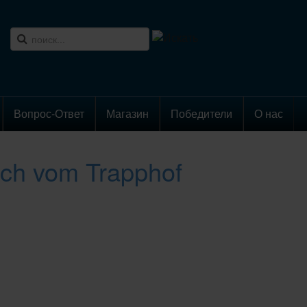
Вопрос-Ответ
Магазин
Победители
О нас
isch vom Trapphof