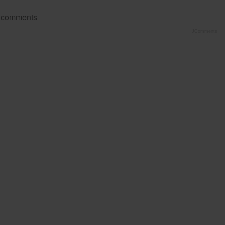
t comments
JComments