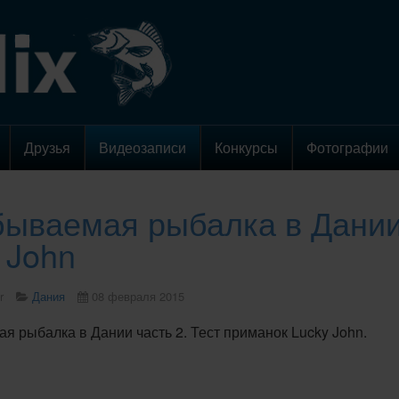
Друзья
Видеозаписи
Конкурсы
Фотографии
ываемая рыбалка в Дании 
 John
r
Дания
08 февраля 2015
 рыбалка в Дании часть 2. Тест приманок Lucky John.