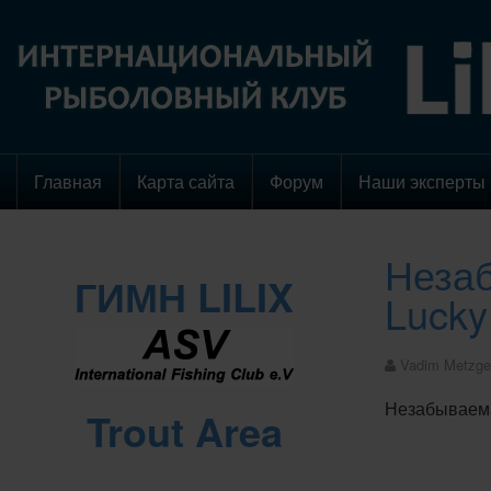
Главная
Карта сайта
Форум
Наши эксперты
Незаб
ГИМН LILIX
Lucky
Vadim Metzge
Незабываемая
Trout Area