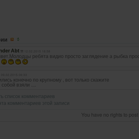
рии
nder Abt
12.02.2015 16:58
вет.Молодцы ребята видио просто заглядение а рыбка про
.
09.02.2015 06:33
ились конечно по крупному , вот только скажите
 собой взяли ....
ь список комментариев
та комментариев этой записи
You have no rights to pos