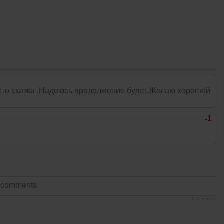
сто сказка .Надеюсь продолжение будет.Желаю хорошей
-1
t comments
JComments