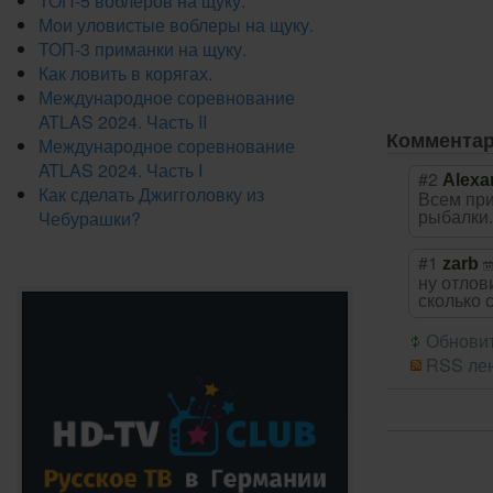
ТОП-5 воблеров на щуку.
Мои уловистые воблеры на щуку.
ТОП-3 приманки на щуку.
Как ловить в корягах.
Международное соревнование
ATLAS 2024. Часть II
Коммента
Международное соревнование
ATLAS 2024. Часть I
#2
Alexa
Как сделать Джигголовку из
Всем при
рыбалки
Чебурашки?
#1
zarb
ну отлов
сколько с
Обновит
RSS лен