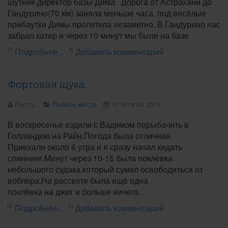
шутник-директор базы Дима. Дорога от Астрахани до
Гандурино(70 км) заняла меньше часа, под весёлые
прибаутки Димы пролетела незаметно. В Гандурино нас
забрал катер и через 10 минут мы были на базе.
Подробнее...
Добавить комментарий
Фортовaя щука.
Bиктор
Рыбное место
10 октября 2012
В воскресенье ездили с Вадимом порыбачить в
Голландию на Райн.Погода была отличная.
Приехали около 6 утра и я сразу начал кидать
спиннинг.Минут через 10-15 была поклёвка
небольшого судака,который сумел освободиться от
воблера.На рассвете была ещё одна
поклёвка на джиг и больше ничего.
Подробнее...
Добавить комментарий