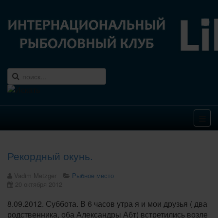
Рекордный окунь.
Vadim Metzger
Рыбное место
20 октября 2012
8.09.2012. Суббота. В 6 часов утра я и мои друзья ( два
родственника, оба Александры Абт) встретились возле